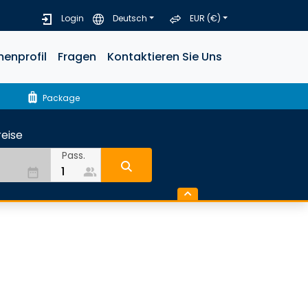
Login
Deutsch
EUR (€)
menprofil
Fragen
Kontaktieren Sie Uns
luggage
Package
eise
Pass.
people_alt
date_range