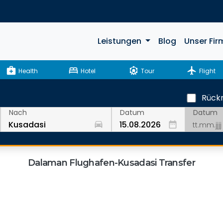
Leistungen
Blog
Unser Fir
medical_services
bed
attractions
flight
Health
Hotel
Tour
Flight
Rückr
Datum
Nach
Datum
drive_eta
date_range
Dalaman Flughafen-Kusadasi Transfer