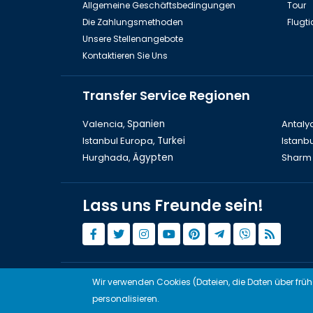
Allgemeine Geschäftsbedingungen
Tour
Die Zahlungsmethoden
Flugti
Unsere Stellenangebote
Kontaktieren Sie Uns
Transfer Service Regionen
Valencia,
Spanien
Antaly
Istanbul Europa,
Turkei
Istanbu
Hurghada,
Ägypten
Sharm 
Lass uns Freunde sein!
Art
Wir verwenden Cookies (Dateien, die Daten über frü
© Copyright 2015 - 2026,
Tourwix.de
personalisieren.