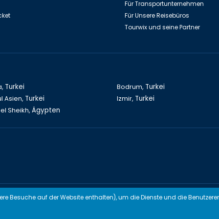
Für Transportunternehmen
cket
Für Unsere Reisebüros
Tourwix und seine Partner
a,
Turkei
Bodrum,
Turkei
l Asien,
Turkei
Izmir,
Turkei
el Sheikh,
Ägypten
modern UG (Haftungsbeschränkt) Arbeitet mit Übereinstimmenden Geset
here Besuche auf der Website enthalten), um die Dienste und die Benutzere
TOURWİX TURİZM Arbeitet mit Übereinstimmenden Gesetzen der 