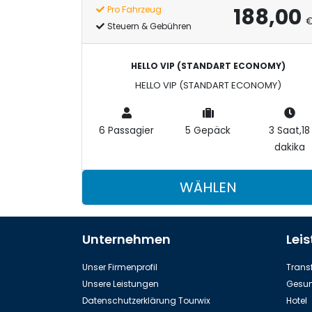
188,00
Pro Fahrzeug
Steuern & Gebühren
HELLO VIP (STANDART ECONOMY)
HELLO VIP (STANDART ECONOMY)
6 Passagier
5 Gepäck
3 Saat,18
dakika
WÄHLEN
Unternehmen
Lei
Unser Firmenprofil
Transf
Unsere Leistungen
Gesun
Datenschutzerklärung Tourwix
Hotel