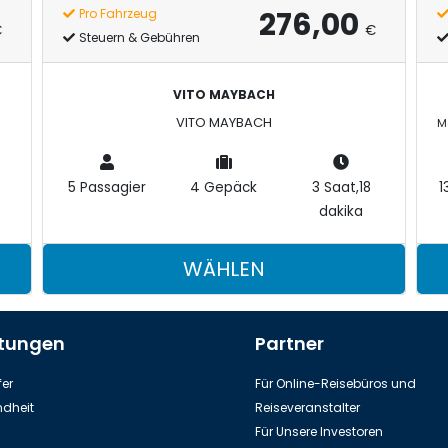
276,00
Pro Fahrzeug
€
€
Steuern & Gebühren
VITO MAYBACH
VITO MAYBACH
5 Passagier
4 Gepäck
3 Saat,18
1
dakika
WÄHLEN
stungen
Partner
er
Für Online-Reisebüros und
dheit
Reiseveranstalter
Für Unsere Investoren