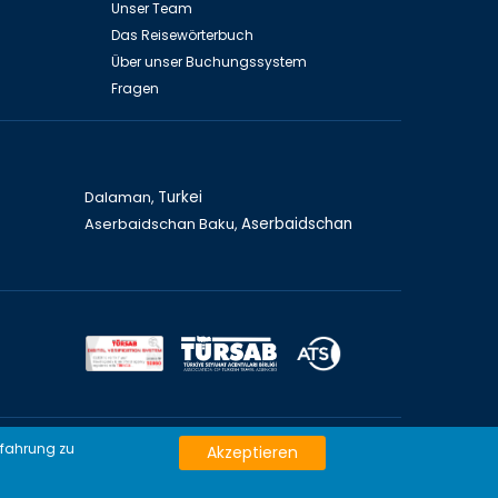
Unser Team
Das Reisewörterbuch
Über unser Buchungssystem
Fragen
Dalaman,
Turkei
Aserbaidschan Baku,
Aserbaidschan
zen von Deutschland
rfahrung zu
Akzeptieren
Türkei