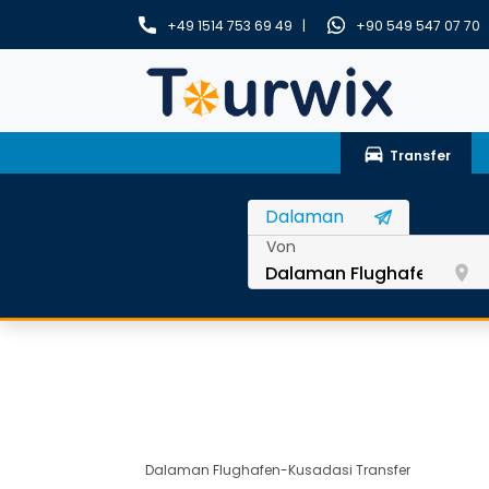
+49 1514 753 69 49 |
+90 549 547 07 70
drive_eta
Transfer
Von
room
Dalaman Flughafen-Kusadasi Transfer