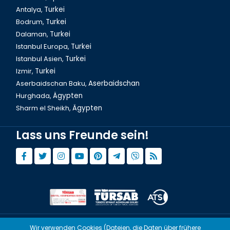
Antalya,
Turkei
Bodrum,
Turkei
Dalaman,
Turkei
Istanbul Europa,
Turkei
Istanbul Asien,
Turkei
Izmir,
Turkei
Aserbaidschan Baku,
Aserbaidschan
Hurghada,
Ägypten
Sharm el Sheikh,
Ägypten
Lass uns Freunde sein!
Wir verwenden Cookies (Dateien, die Daten über frühere