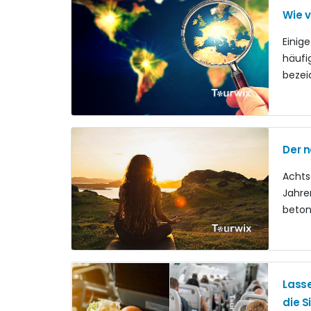
Wie v
Einig
häufi
bezei
Der n
Achts
Jahre
beton
Lasse
die S