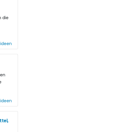
n die
eideen
ten
e
eideen
tel,