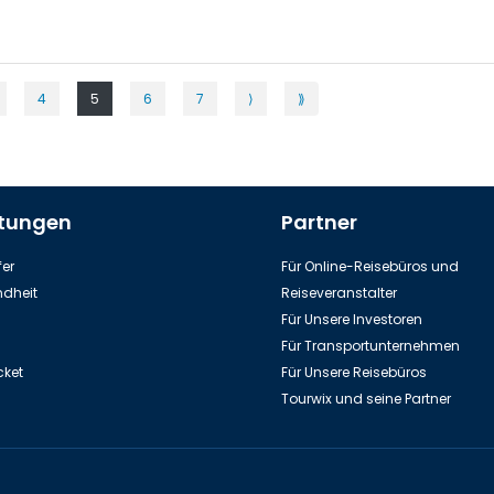
4
5
6
7
⟩
⟫
stungen
Partner
er
Für Online-Reisebüros und
dheit
Reiseveranstalter
Für Unsere Investoren
Für Transportunternehmen
cket
Für Unsere Reisebüros
Tourwix und seine Partner