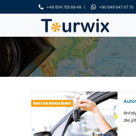
+49 1514 753 69 49 |
+90 549 547 07 70
Auto
Antaly
die jä