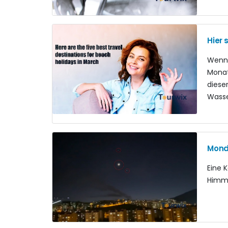
Hier 
Wenn 
Monat
diese
Wasse
Mond
Eine 
Himme