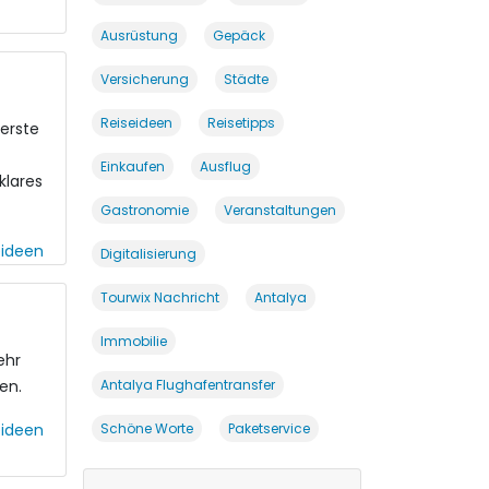
Ausrüstung
Gepäck
Versicherung
Städte
Reiseideen
Reisetipps
 erste
Einkaufen
Ausflug
klares
Gastronomie
Veranstaltungen
eideen
Digitalisierung
Tourwix Nachricht
Antalya
Immobilie
ehr
Antalya Flughafentransfer
en.
Schöne Worte
Paketservice
eideen