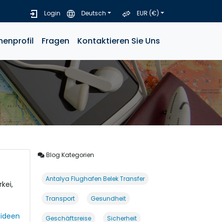
Login
Deutsch
EUR (€)
menprofil
Fragen
Kontaktieren Sie Uns
Blog Kategorien
Antalya Flughafen Belek Transfer
kei,
Transport
Gesundheit
eideen
Geschäftsreise
Sicherheit