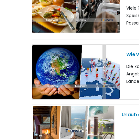
Viele
Speis
Passa
Wie v
Die Z
Angab
Lände
Urlaub