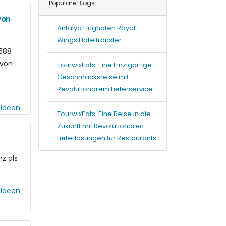
Populare Blogs
von
Antalya Flughafen Royal
Wings Hoteltransfer
1588
 von
TourwixEats: Eine Einzigartige
Geschmacksreise mit
Revolutionärem Lieferservice
eideen
TourwixEats: Eine Reise in die
Zukunft mit Revolutionären
Lieferlösungen für Restaurants
nz als
eideen