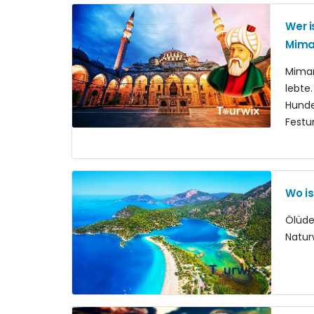
Wer i
Mima
Mimar
lebte
Hunde
Festu
Wo is
Ölüden
Natur