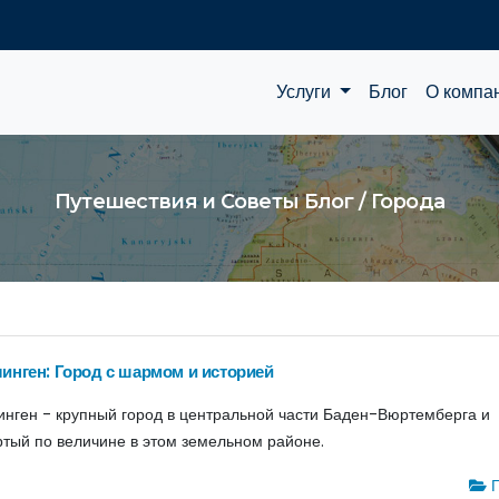
Услуги
Блог
О компа
Путешествия и Советы Блог / Города
инген: Город с шармом и историей
инген - крупный город в центральной части Баден-Вюртемберга и
ртый по величине в этом земельном районе.
Г