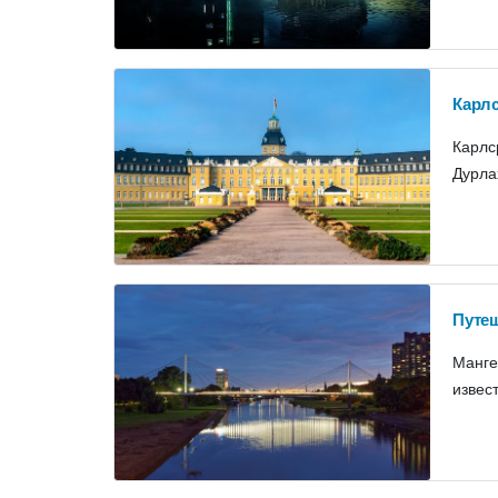
Карл
Карлс
Дурла
Путеш
Манге
извес