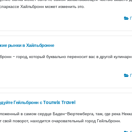
спаркассе Хайльбронн может изменить это.
Г
кие рынки в Хайльбронне
бронн - город, который буквально переносит вас в другой кулинар
Г
дуйте Гейльбронн с Tourwix Travel
ложенный в самом сердце Баден-Вюртемберга, там, где река Некк
т свой поворот, находится очаровательный город Гейльбронн.