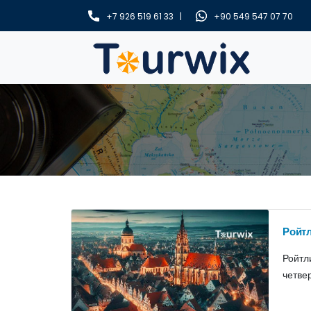
+7 926 519 61 33 |
+90 549 547 07 70
Ройтл
Ройтл
четве