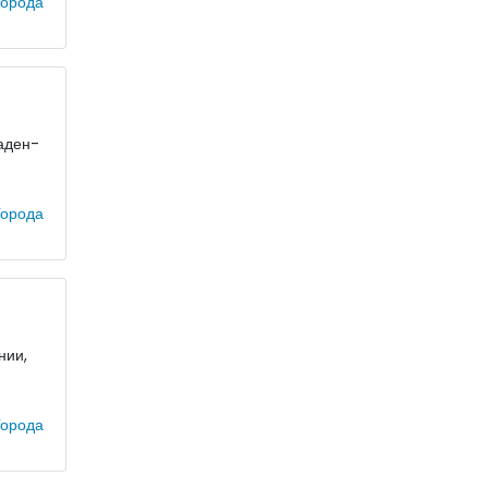
орода
аден-
орода
нии,
орода