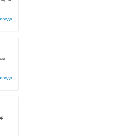
орода
ный
орода
ар