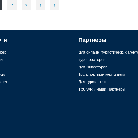
2
3
⟩
⟫
уги
Партнеры
фер
Для онлайн-туристических агент
ина
туроператоров
Для Инвесторов
рсия
Транспортным компаниям
илет
Для турагентств
Tourwix и наши Партнеры