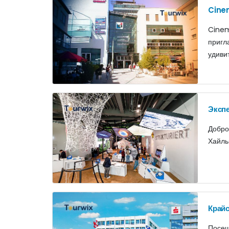
Cinem
Cinem
пригл
удиви
Экспе
Добро
Хайль
Крайс
Посещ