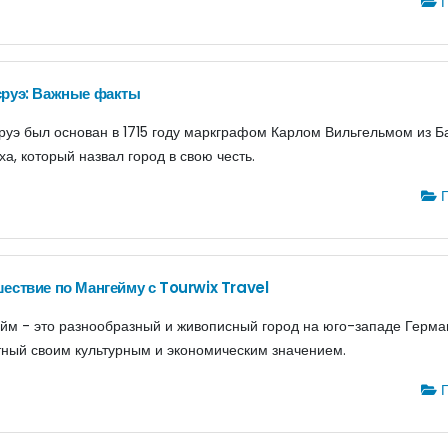
Г
сруэ: Важные факты
руэ был основан в 1715 году маркграфом Карлом Вильгельмом из Б
ха, который назвал город в свою честь.
Г
ествие по Мангейму с Tourwix Travel
йм - это разнообразный и живописный город на юго-западе Герма
тный своим культурным и экономическим значением.
Г