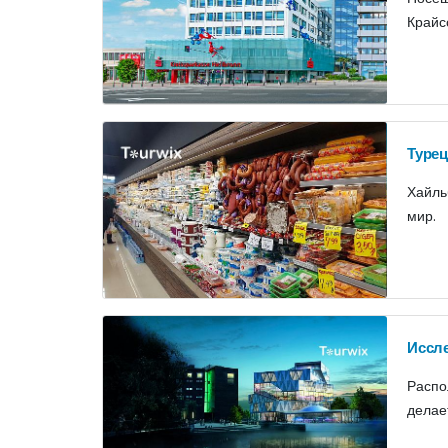
Крайс
Турец
Хайль
мир.
Иссле
Распо
делае