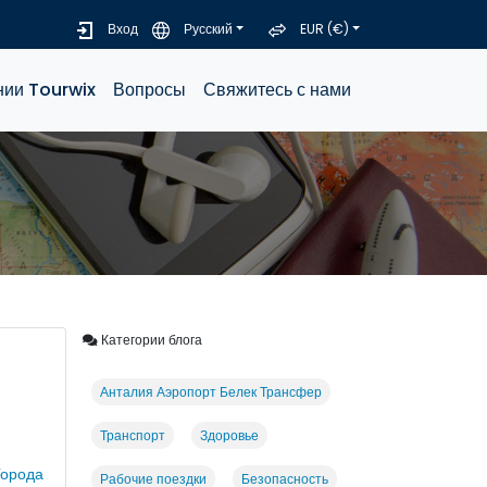
Вход
Русский
EUR (€)
нии Tourwix
Вопросы
Свяжитесь с нами
Категории блога
Анталия Аэропорт Белек Трансфер
Транспорт
Здоровье
орода
Рабочие поездки
Безопасность