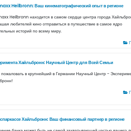
axx Heilbronn: Ваш кинематографический опыт в регионе
axx Heilbronn находится в самом сердце центра города Хайльбро
ашая любителей кино отправиться в путешествие в самое ядро
тельных историй по всему миру.
Г
римента Хайльбронн: Научный Центр для Всей Семьи
 пожаловать в крупнейший в Германии Научный Центр - Эксперим
бронн!
Г
спаркассе Хайльбронн: Ваш финансовый партнер в регионе
ение банка может быть не самой захватывающей частью вашего д