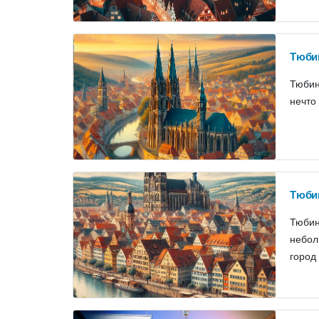
Тюбин
Тюбин
нечто
Тюбин
Тюбин
небол
город