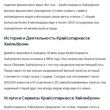
падения финансового мира. Вот она - Крайсспаркассе Хайльбронн:
крепкое финансовое учреждение, готовое плавать с вами в
неизведанных водах и воплощать ваши мечты в жизнь. С общим
балансом более 9 миллиардов евро и более 1,500 сотрудников она
определенно не мелкая рыба в пруду.
История и Деятельность Крайсспаркассе
Хайльбронн
Давайте вернемся в середину 19 века, когда Крайсспаркассе
Хайльбронн была основана в 1854 году. Она начала как сберегательная
касса Оберамт Хайльбронн и с тех пор проделала впечатляющий путь.
Представьте ее как хорошо выдержанный винный напиток, который
становится только лучше с годами. Сегодня она обслуживает около
300,000 клиентов в 51 отделении и 25 самообслуживаемых пунктах. Как
надежный старый друг, она всегда рядом, когда вам это нужно.
Услуги и Сервисы Крайсспаркассе Хайльбронн
Крайсспаркассе Хайльбронн предлагает не только текущие счета и