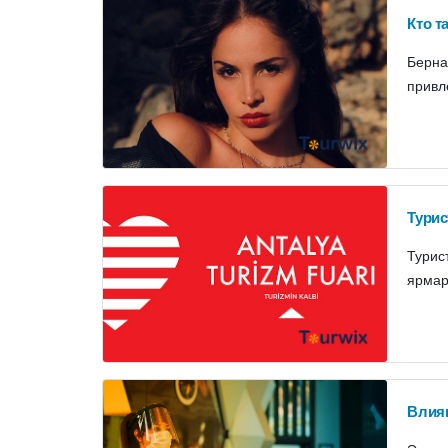
Кто т
Берна
привл
Турис
Турис
ярмар
Влиян