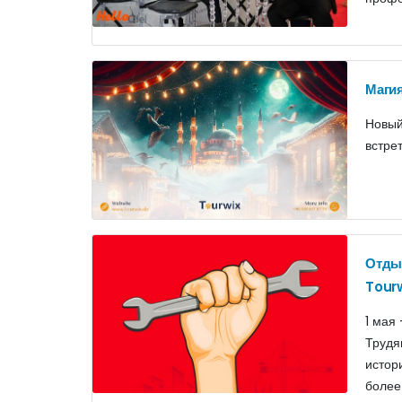
Магия
Новый
встре
Отдых
Tourw
1 мая
Трудя
истор
более