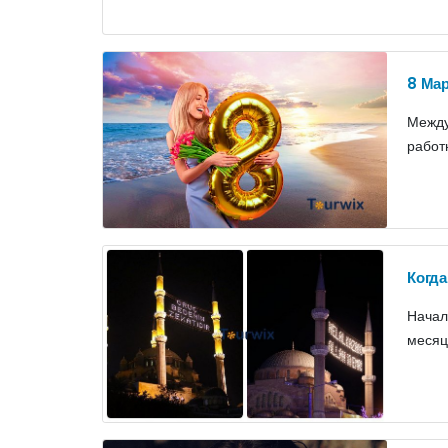
8 Ма
Между
работ
Когда
Начал
месяц