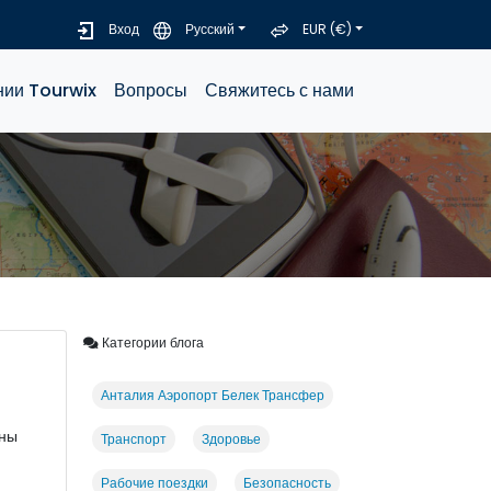
Вход
Русский
EUR (€)
нии Tourwix
Вопросы
Свяжитесь с нами
Категории блога
Анталия Аэропорт Белек Трансфер
оны
Транспорт
Здоровье
Рабочие поездки
Безопасность