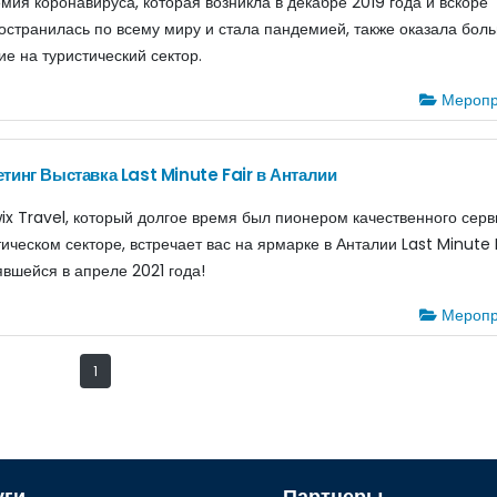
мия коронавируса, которая возникла в декабре 2019 года и вскоре
остранилась по всему миру и стала пандемией, также оказала бол
ие на туристический сектор.
Меропр
тинг Выставка Last Minute Fair в Анталии
ix Travel, который долгое время был пионером качественного серв
тическом секторе, встречает вас на ярмарке в Анталии Last Minute F
явшейся в апреле 2021 года!
Меропр
1
уги
Партнеры