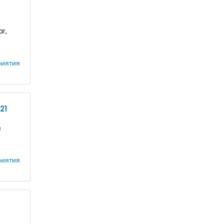
ar,
иятия
21
я
иятия