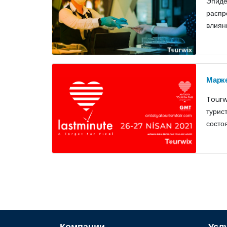
Эпиде
распр
влиян
Марке
Tourw
турис
состо
Компании
Усл