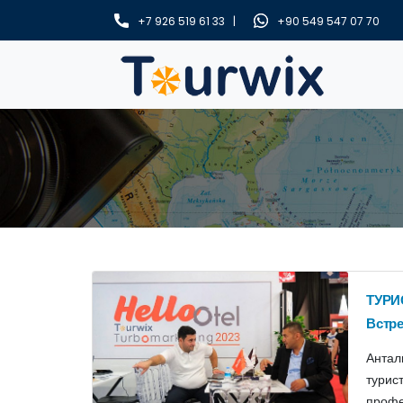
+7 926 519 61 33 |
+90 549 547 07 70
ТУРИ
Встре
Антал
турис
профе