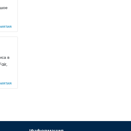
ьшое
иятия
иса в
air,
иятия
Информация