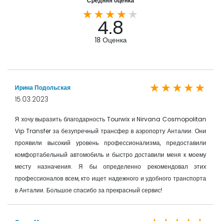
Средняя оценка
Выбор особого питания:
4.8
выбор блюда клиентом определяется в соответствии с имеющимся
меню. Хорошее меню включает в себя разнообразные мясные,
18
Оценка
рыбные, вегетарианские, супы и десерты. Особенности меню
полностью зависят от отеля.
Клиенты с особыми предпочтениями в еде
, например
Ирина Подольская
диетическими и т.д. должны сообщить об этом персоналу отеля
15.03.2023
заранее, чтобы он проверил, можно ли выполнить запрос.
Я хочу выразить благодарность Tourwix и Nirvana Cosmopolitan
Лучшие отели мира по доступной цене с Tourwix
Vip Transfer за безупречный трансфер в аэропорту Анталии. Они
проявили высокий уровень профессионализма, предоставили
комфортабельный автомобиль и быстро доставили меня к моему
месту назначения. Я бы определенно рекомендовал этих
профессионалов всем, кто ищет надежного и удобного транспорта
в Анталии. Большое спасибо за прекрасный сервис!