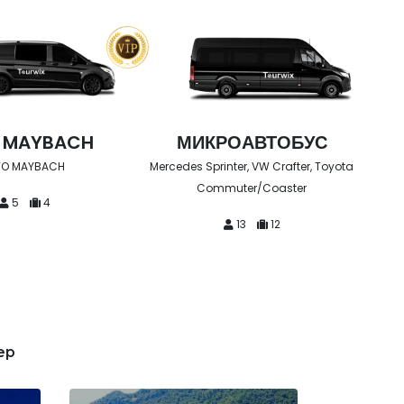
РОАВТОБУС
VIP МИКРОАВТОБУС
nter, VW Crafter, Toyota
Mercedes Sprinter (Leather Seat, Fridge)
uter/Coaster
13
8
13
12
ер