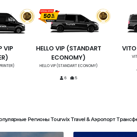
STANDART
VITO MAYBACH
МИК
MY)
VITO MAYBACH
Mercedes Spri
Comm
RT ECONOMY)
5
4
5
опулярные Регионы Tourwix Travel & Аэропорт Трансф