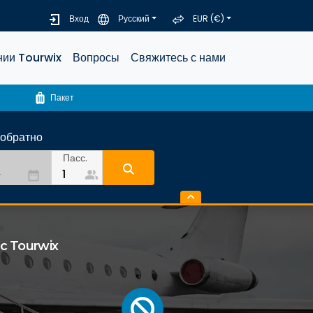
Вход
Русский
EUR (€)
нии Tourwix
Вопросы
Свяжитесь с нами
luggage
Пакет
-обратно
Пасс.
people_alt
date_range
 Tourwix