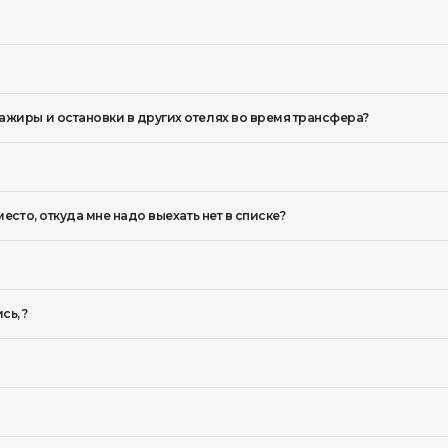
оптимальной цене.
.
сажиры и остановки в других отелях во время трансфера?
место, откуда мне надо выехать нет в списке?
сь, ?