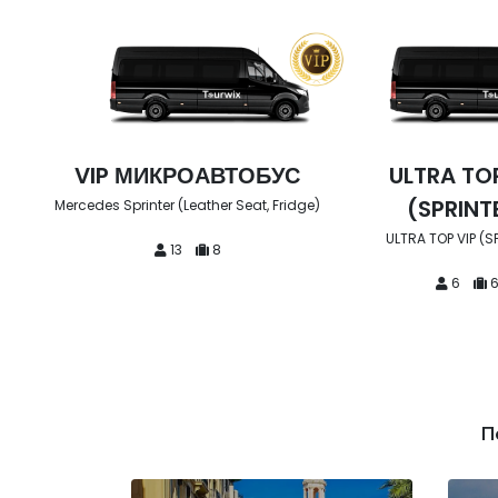
УС
ULTRA TOP VIP
HELLO VIP (
(SPRINTER)
ECONO
Fridge)
ULTRA TOP VIP (SPRINTER)
HELLO VIP (STANDA
6
6
6
П