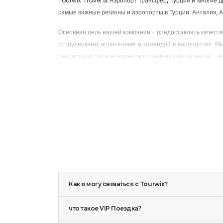
Tourwix Travel & Аэропорт Трансфер
,
Турция и многие 
самые важные регионы и аэропорты в Турции: Анталия, А
Основная цель нашей компании - предоставлять качест
сотрудниками, водителями и командой в аэропортах. М
разработок. Удовлетворение потребностей клиентов - н
важные места и туристические места, а также трансфер
групповой
трансфер
из аэропорта c Tourwix
Наш девиз - планировать и бронировать VIP и индивиду
Почему
Tourwix Travel & Аэропорт Трансфе
* Качественный, лицензированный и безопасный автопар
* Цены все включено, без дополнительной оплаты.
* 24/7 гостевой телефон доверия.
Как я могу связаться с Tourwix?
* Мы говорим на английском, немецком, русском и турецко
что такое VIP Поездка?
* Гарантированно встретим вас в аэропорту вовремя, да