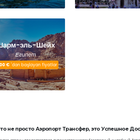
Шарм-эль-Шейх
Египет
,00 €
'dan başlayan fiyatlar
 это не просто Аэропорт Трансфер, это Успешное До