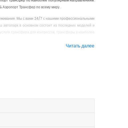
опорт трансфер по наиболее популярным направлениям.
& Аэропорт Трансфер по всему миру.
луживания. Мы с вами 24/7 с нашими профессиональными
ш автопарк в основном состоит из последних моделей и
услуги трансфера для конгрессов, трансферы в наиболее
Кемера) для наших пользователей и агентств. Частный и
Читать далее
на-качество и удовлетворенностью клиентов.