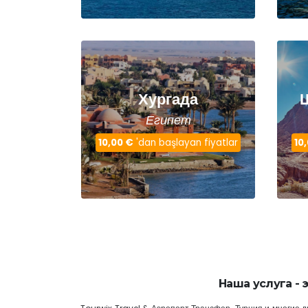
Хургада
Египет
10,00 €
'dan başlayan fiyatlar
10
Наша услуга -