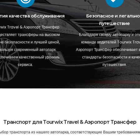
тия качества обслуживания
Безопасное и легальн
путешествие
wix Travel & Аэропорт Трансфер
ествляет трансферы на высоком
Благодаря своему автопарку и о
не безопасности и лучшей ценой,
команде водителей Tourwix Trav
пользуя современный автопарк.
Аэропорт Трансфер обеспечивает 
печиваем качественный уровень
стандарты безопасности и каче
сервиса.
путешествия.
Транспорт для Tourwix Travel & Аэропорт Трансфер
ыбор транспорта из нашего автопарка, соответствующие Вашим требованиям