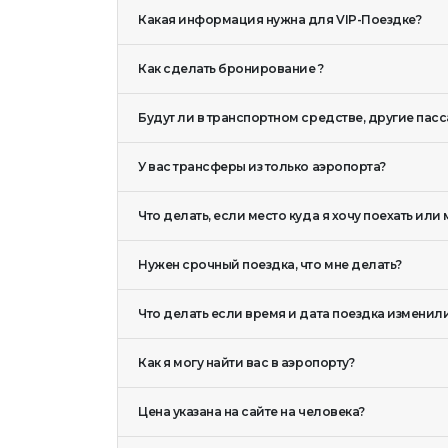
Какая информация нужна для VIP-Поездке?
* Профессиональные и опытные водители.
* Гарантированно самое качественное обслуживание по 
Как сделать бронирование ?
* Особый прием в аэропорту с табличкой с вашим именем
Будут ли в транспортном средстве, другие пас
У вас трансферы из только аэропорта?
Что делать, если место куда я хочу поехать или 
Нужен срочный поездка, что мне делать?
Что делать если время и дата поездка изменили
Как я могу найти вас в аэропорту?
Цена указана на сайте на человека?