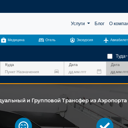
Услуги
Блог
О компа
medical_services
bed
attractions
flight
Медицина
Отель
Экскурсия
Авиабилет
Туда
Дата
Куда
Дата
drive_eta
date_range
уальный и Групповой Трансфер из Аэропорта c