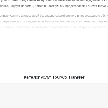
другие страны предоставляют путешественникам безопасный и удобный Аэр
ланья, Бодрум, Даламан, Измир и Стамбул. Мы представляем Tourwix Travel 
венные услуги с философией безопасного, комфортного и превосходного обс
ы современны и оснащены новейшими технологиями, а это означает, что на
аш главный приоритет, поэтому мы предоставляем трансферы из аэропорта, 
ы в торговые центры и из региона в регион (например, из Белека в регион 
альные трансферы с высокой пунктуальностью, безопасностью, принципом це
р
?
к.
Каталог услуг Tourwix
Transfer
м языках.
же если ваш рейс задерживается или раннее прибытие, проверяя свой рейс.