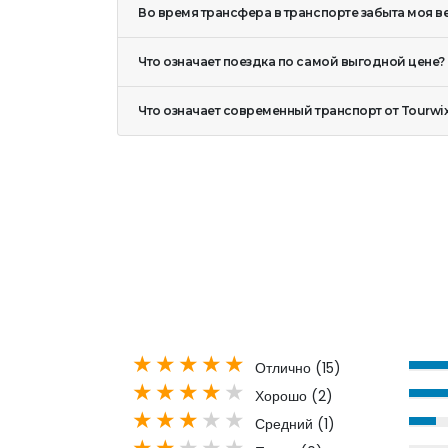
Во время трансфера в транспорте забыта моя вещ
Что означает поездка по самой выгодной цене?
Что означает современный транспорт от Tourwix 
Отлично (
15
)
Хорошо (
2
)
Средний (
1
)