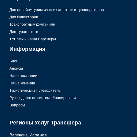
сделать, это посетить нашу страницу Tourwix и воспользоваться
курортами, которые мы рекомендуем.
Для онлайн-туристических агентств и туроператоров
Для Инвесторов
Вы можете найти любые вопросы о трансфере из аэропорта Анталии
Транспортным компаниям
на нашем веб-сайте Tourwix. Мы работаем, чтобы предоставить вам
Для турагентств
приятные и качественные услуги в течение многих лет. Заранее
Tourwix и наши Партнеры
благодарим вас за то, что выбрали нас.
Информация
Блог
Анонсы
Наши кампании
Наша команда
Туристический Путеводитель
Анталия, Путеводитель по региону Белек
Руководство по системе бронировани
Вопросы
Регионы Услуг Трансфера
Валенсия,
Испания