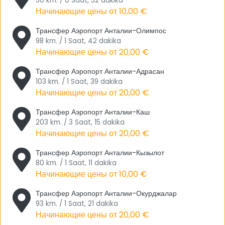
50 km. / 0 Saat, 52 dakika
Начинающие цены от
10,00 €
является самым жарким.
Трансфер Аэропорт Анталии-Олимпос
С точки зрения своей истории Анталия, где поселение
98 km. / 1 Saat, 42 dakika
восходит к древним временам и 50 тысяч лет истории до сих
Начинающие цены от
20,00 €
пор воплощает природное чудо с неизведанными местами.
Несмотря на то, что во время археологических раскопок,
Трансфер Аэропорт Анталии-Адрасан
проведенных в пещерах Бельдиби и Караин, были найдены
103 km. / 1 Saat, 39 dakika
следы очень древних времен, известно, что первое
Начинающие цены от
20,00 €
поселение относится к лидийскому периоду.
Трансфер Аэропорт Анталии-Каш
203 km. / 3 Saat, 15 dakika
Слово «Анталия» получило свое название от правителя
Начинающие цены от
20,00 €
«Аттолос». Это место, которое находилось под
покровительством османов в 1391 году, запечатлелось в умах
Трансфер Аэропорт Анталии-Кызылот
как исторический город, желанный многими государствами, но
80 km. / 1 Saat, 11 dakika
не захваченный. Самое большое количество древних городов
Начинающие цены от
10,00 €
Турции находятся в регионе Анталия, и благодаря этому
Трансфер Аэропорт Анталии-Окурджалар
является одним из самых важных туристических городов
93 km. / 1 Saat, 21 dakika
Европы, который необходимо посетить и увидеть.
Начинающие цены от
20,00 €