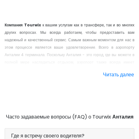
Компания Tourwix
к вашим услугам как в трансфере, так и во многих
других вопросах. Мы всегда работаем, чтобы предоставить вам
надежный и качественный сервис. Самым важным моментом для нас в
этом процессе является ваше удовлетворение. Всего в аэропорту
Анталии 4 терминала. Поскольку Анталия - это город, где вы можете в
Трансфер из Аэропорта Анталии в Белек
полной мере насладиться отдыхом, аэропорт также всегда имеет
динамичную структуру. Терминал внутренних рейсов Анталии, 2
Читать далее
международных терминала, а также терминалы VIP и CIP - это пункты,
где будет осуществляться трансфер из аэропорта Анталии.
Регионы Трансфера Аэропорт Анталии;
Аэропорт Анталии - 14-й по загруженности аэропорт в Европе. Вы
Часто задаваемые вопросы (FAQ) о Tourwix
Анталия
более или менее догадались, что это город, который в любое время
посещают сотни человек. Что касается отдыха в Турции, Анталия
находится в одном из первых трех рядов. Поэтому услуги трансфера
Где я встречу своего водителя?