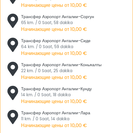
Начинающие цены от
10,00 €
природных бассейнов Корусахили, бухты Сазак и Дженевиз,
озеро Оймапынар, долина Алабалык и пещера Йалан Дуня.
Трансфер Аэропорт Анталии-Соргун
Среди местных блюд, которые выделяются в богатой
65 km. / 0 Saat, 58 dakika
турецкой кухне Анталии, есть суп Келле – Пача и Арабашы,
Начинающие цены от
10,00 €
плов Седик и Гёкчесу, кебаб в кувшине,теки с соусом таратор
Трансфер Аэропорт Анталии-Сиде
в сковороде, фаршированные цветы тыквы, пияз с фасолью,
64 km. / 0 Saat, 59 dakika
апельсиновый джем и тыквенный десерт.
Начинающие цены от
10,00 €
Трансфер из/в Аэропорт Анталии с
Трансфер Аэропорт Анталии-Коньяалты
Гарантией Tourwix
22 km. / 0 Saat, 25 dakika
Начинающие цены от
10,00 €
Когда дело доходит до трансфера из/в Аэропорт Антальии,
на ум приходит единственный адрес безупречного
Трансфер Аэропорт Анталии-Кунду
обслуживания, которым является Tourwix. Чтобы лучше
14 km. / 0 Saat, 18 dakika
узнать об этой услуге, вы можете щелкнуть ссылку «Трансфер
Начинающие цены от
10,00 €
Аэропорт Анталии
» и сразу же сделать заказ и
Трансфер Аэропорт Анталии-Лара
воспользоваться привилегиями Tourwix.
11 km. / 0 Saat, 14 dakika
Начинающие цены от
10,00 €
Есть 3 альтернативных варианта транспорта до центра