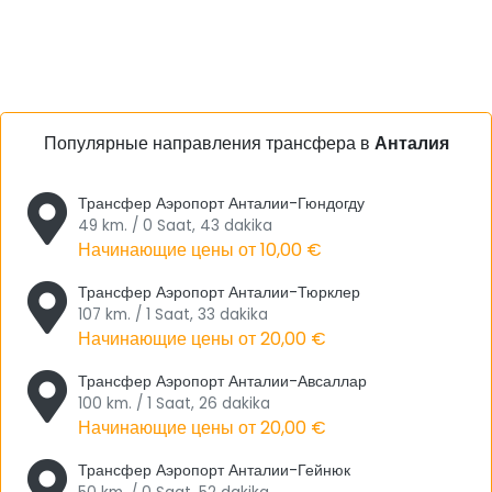
аэропорта Анталия
Трансфер из/в Аэропорт Анталии в
Tourwix с VIP-Транспортными Средствами
Наиболее решающими моментами для нашей компании
по
трансферам из/в аэропорт Анталии
; это VIP-
Популярные направления трансфера в
Анталия
транспортные средства, которые являются безопасными,
экономными и гигиенически чистыми. Чтобы избежать
Трансфер Аэропорт Анталии-Гюндогду
эпидемии Covid-19 во время трансфера из/в аэропорт
49 km. / 0 Saat, 43 dakika
Анталии, Tourwix предоставляет вам удобную и
Начинающие цены от
10,00 €
комфортабельную доставку до целевой точки в кратчайшие
Трансфер Аэропорт Анталии-Тюрклер
сроки с помощью транспортных средств, разработанных для
107 km. / 1 Saat, 33 dakika
вас.
Начинающие цены от
20,00 €
Анталия, Фаворит Туризма В Европе
Трансфер Аэропорт Анталии-Авсаллар
100 km. / 1 Saat, 26 dakika
Что касается Турции, то Анталия, которая является главным
Начинающие цены от
20,00 €
туристическим центром, посещаемым не только
иностранными туристами, но и местными гражданами, входит
Трансфер Аэропорт Анталии-Гейнюк
в число регионов
с
чудес
ной
природой, где летний сезон