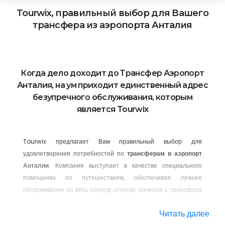
Tourwix, правильный выбор для Вашего
трансфера из аэропорта
Анталия
Когда дело доходит до Трансфер Аэропорт
Анталия, на ум приходит единственный адрес
безупречного обслуживания, которым
является Tourwix
Tourwix предлагает Вам правильный выбор для
удовлетворения потребностей по
трансферам в аэропорт
Анталии
. Компания выступает в качестве специального
помощника по путешествиям, обеспечивая лучшее
обслуживание на весь период отпуска, начиная с трансфера
из аэропорта и до вашего возвращение домой. Tourwix,
Читать далее
правильный выбор для Вашего трансфера из