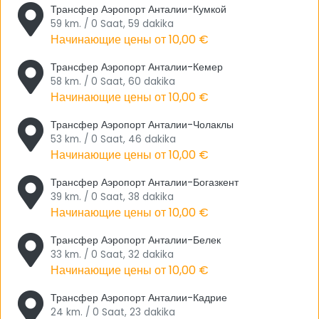
города из аэропорта Анталии.
Трансфер Аэропорт Анталии-Кумкой
59 km. / 0 Saat, 59 dakika
- Одинм из самых надежных и быстрых способов добраться
Начинающие цены от
10,00 €
до центра города из аэропорта Антальии, использование VIP
транспортных средств Tourwix Аэропорт Анталии. Сделав
Трансфер Аэропорт Анталии-Кемер
предварительный заказ, вы сможете легко добраться до
58 km. / 0 Saat, 60 dakika
Начинающие цены от
10,00 €
нужной точки запланированным способом.
Трансфер Аэропорт Анталии-Чолаклы
- Одним из двух других альтернатив транспорта до центра
53 km. / 0 Saat, 46 dakika
Анталии является автобус 600, который курсирует между
Начинающие цены от
10,00 €
аэропортом Анталии и автовокзалом каждые 30 минут.
Другой альтернативой является легкорельсовый трамвай с
Трансфер Аэропорт Анталии-Богазкент
номером № T1A, который курсирует между аэропортом
39 km. / 0 Saat, 38 dakika
Начинающие цены от
10,00 €
Анталии и площадью.
Трансфер Аэропорт Анталии-Белек
Передовая Концепция Безлимитного
33 km. / 0 Saat, 32 dakika
Обслуживания в аэропорту Анталии 7/24
Начинающие цены от
10,00 €
Чтобы добраться до Анталии - колыбели туризма, которая
Трансфер Аэропорт Анталии-Кадрие
является одним из уникальных и обязательных для
24 km. / 0 Saat, 23 dakika
посещения мест, вам определенно следует воспользоваться