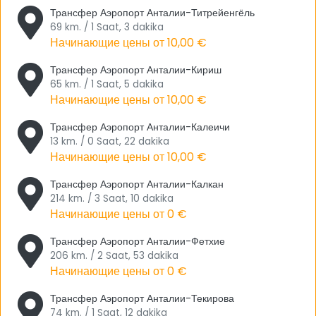
В Анталии, которая находится под влиянием
Трансфер Аэропорт Анталии-Титрейенгёль
средиземноморского климата, лето довольно жаркое, а зима
69 km. / 1 Saat, 3 dakika
теплая и дождливая. Анталия, является одним из первых
Начинающие цены от
10,00 €
городов, который приходят на ум при упоминании летнего
Трансфер Аэропорт Анталии-Кириш
туризма. Система транспорта здесь очень проста и удобна.
65 km. / 1 Saat, 5 dakika
Благодаря трамваям, автобусам, такси, легкорельсовым
Начинающие цены от
10,00 €
транспортным средствам и морскому автобусу можно
комфортной доехать до любой точки города.
Трансфер Аэропорт Анталии-Калеичи
13 km. / 0 Saat, 22 dakika
Анталия, в которой находятся ведущие крупные отели
Начинающие цены от
10,00 €
Турции, предлагает жилье на любой вкус и кошелек. В центре
Трансфер Аэропорт Анталии-Калкан
города и его районах можно найти множество кафе, баров,
214 km. / 3 Saat, 10 dakika
ресторанов и клубов. Анталия предлагает различные
Начинающие цены от
0 €
альтернативы не только по туризму, но и ночную жизнь для
тех, кто хочет безумно повеселиться до первого света утра.
Трансфер Аэропорт Анталии-Фетхие
206 km. / 2 Saat, 53 dakika
Среди мест в Анталии, которые спрятаны, необходимо
Начинающие цены от
0 €
посетить и открыть; водопад Учансу, каньон Сападере,
деревня Чакырлар и Гейикбайыры, Кызларсивриси, утес
Трансфер Аэропорт Анталии-Текирова
74 km. / 1 Saat, 12 dakika
Гювер, Чыглыкара, пещера Тилкилер, плато Учолук, бухта