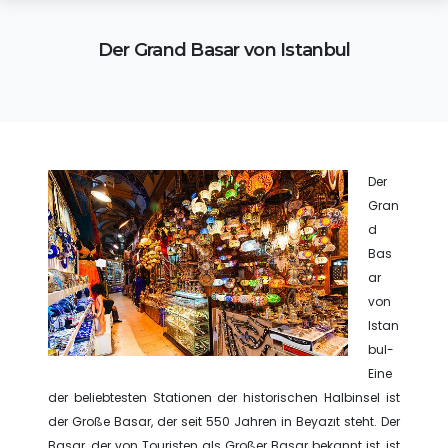
Der Grand Basar von Istanbul
Der
Gran
d
Bas
ar
von
Istan
bul-
Eine
der beliebtesten Stationen der historischen Halbinsel ist
der Große Basar, der seit 550 Jahren in Beyazıt steht. Der
Basar, der von Touristen als Großer Basar bekannt ist, ist