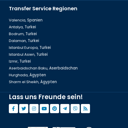
Transfer Service Regionen
Valencia,
Spanien
Antalya,
Turkei
Bodrum,
Turkei
Istanbul, Die Galata Burg
Dalaman,
Turkei
Istanbul Europa,
Turkei
Istanbul Asien,
Turkei
Izmir,
Turkei
Aserbaidschan Baku,
Aserbaidschan
Hurghada,
Ägypten
Sharm el Sheikh,
Ägypten
Lass uns Freunde sein!
Istanbul Cemberlitas Saeule