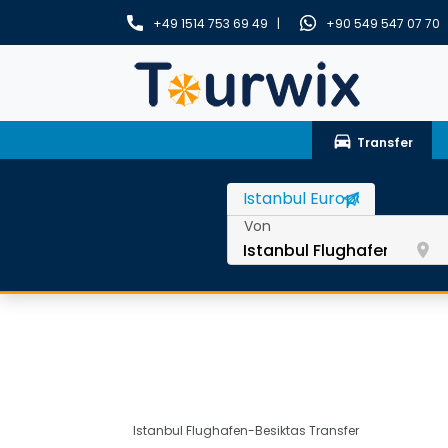
+49 1514 753 69 49 |
+90 549 547 07 70
drive_eta
Transfer
Von
room
Istanbul Flughafen-Besiktas Transfer