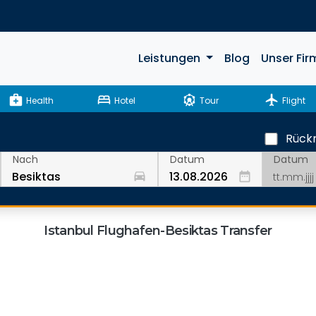
Leistungen
Blog
Unser Fir
medical_services
bed
attractions
flight
Health
Hotel
Tour
Flight
Rückr
Datum
Nach
Datum
drive_eta
date_range
Istanbul Flughafen-Besiktas Transfer