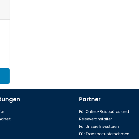
a
stungen
Partner
er
Für Online-Reisebüros und
dheit
Reiseveranstalter
Für Unsere Investoren
Für Transportunternehmen