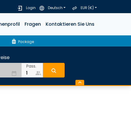
Login
Deutsch
EUR (€)
menprofil
Fragen
Kontaktieren Sie Uns
luggage
Package
eise
Pass.
people_alt
date_range