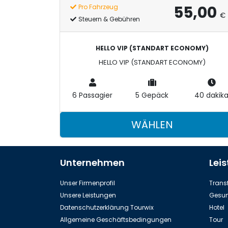
55,00
Pro Fahrzeug
€
Steuern & Gebühren
HELLO VIP (STANDART ECONOMY)
HELLO VIP (STANDART ECONOMY)
6 Passagier
5 Gepäck
40 dakik
WÄHLEN
Unternehmen
Lei
Unser Firmenprofil
Transf
Unsere Leistungen
Gesun
Datenschutzerklärung Tourwix
Hotel
Allgemeine Geschäftsbedingungen
Tour