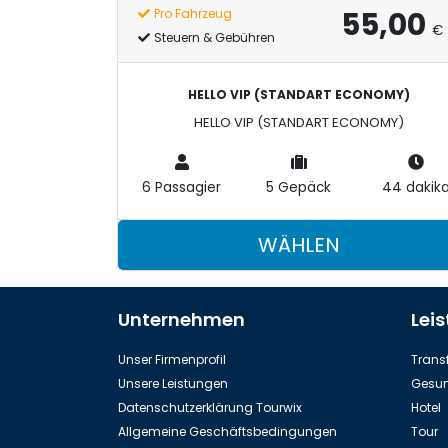
55,00
Pro Fahrzeug
€
Steuern & Gebühren
HELLO VIP (STANDART ECONOMY)
HELLO VIP (STANDART ECONOMY)
6 Passagier
5 Gepäck
44 dakik
WÄHLEN
Unternehmen
Lei
Unser Firmenprofil
Transf
Unsere Leistungen
Gesun
Datenschutzerklärung Tourwix
Hotel
Allgemeine Geschäftsbedingungen
Tour