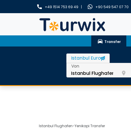
+49 1514 753 69 49 |
+90 549 547 07 70
drive_eta
Transfer
Von
room
Istanbul Flughafen-Yenikapi Transfer