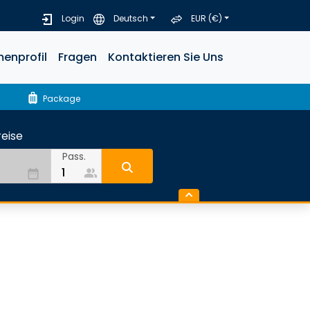
Login
Deutsch
EUR (€)
menprofil
Fragen
Kontaktieren Sie Uns
luggage
Package
eise
Pass.
people_alt
date_range