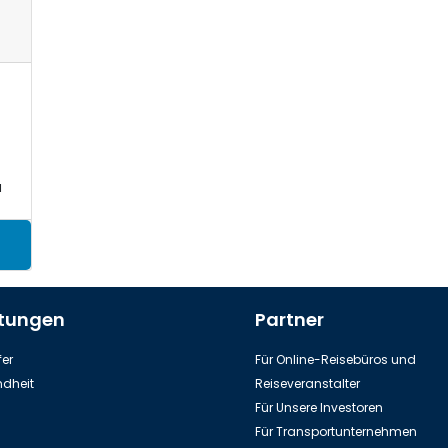
a
stungen
Partner
er
Für Online-Reisebüros und
dheit
Reiseveranstalter
Für Unsere Investoren
Für Transportunternehmen