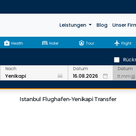
Leistungen
Blog
Unser Fir
medical_services
bed
attractions
flight
Health
Hotel
Tour
Flight
Rückr
Datum
Nach
Datum
drive_eta
date_range
Istanbul Flughafen-Yenikapi Transfer