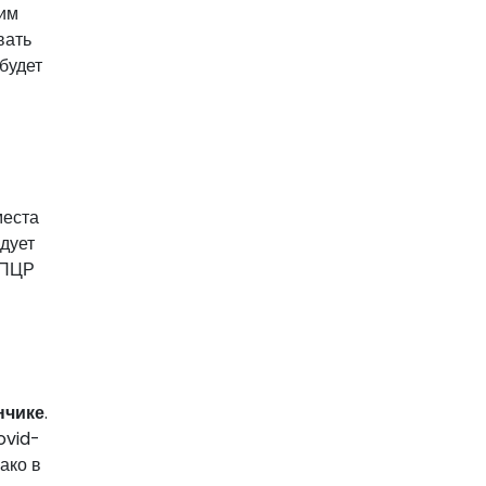
тим
вать
будет
места
едует
 ПЦР
нчике
.
ovid-
ако в