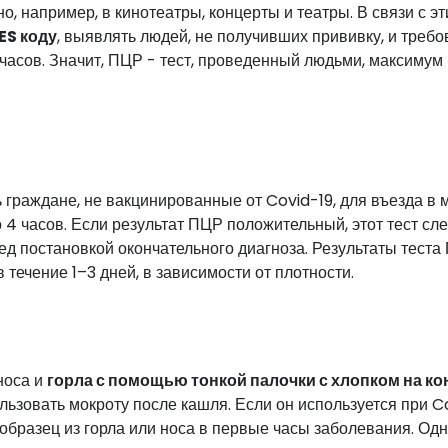
но, например, в кинотеатры, концерты и театры. В связи с э
ES коду
, выявлять людей, не получивших прививку, и требо
асов. Значит, ПЦР - тест, проведенный людьми, максимум 
ь граждане, не вакцинированные от Covid-19, для въезда в 
о 4 часов. Если результат ПЦР положительный, этот тест сл
ед постановкой окончательного диагноза. Результаты теста
 течение 1–3 дней, в зависимости от плотности.
носа и
горла с помощью тонкой палочки с хлопком на ко
льзовать мокроту после кашля. Если он используется при C
ь образец из горла или носа в первые часы заболевания. Одн