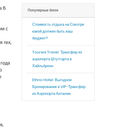
а 6
Популярные блоги
Стоимость отдыха на Сокотре:
ии с
какой должен быть ваш
бюджет?
 тех,
Tourwix Travel: Трансфер из
аэропорта Штутгарта в
 года
Хайльбронн
о
е
Ethno Hotel: Выгодное
Бронирование и VIP-Трансфер
из Аэропорта Анталии
я,