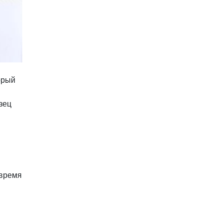
орый
зец
 время