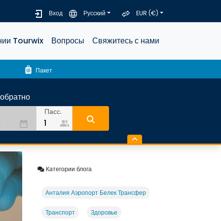
Вход
Русский
EUR (€)
нии Tourwix
Вопросы
Свяжитесь с нами
luggage
Пакет
-обратно
Пасс.
people_alt
date_range
Категории блога
Анталия Аэропорт Белек Трансфер
Транспорт
Здоровье