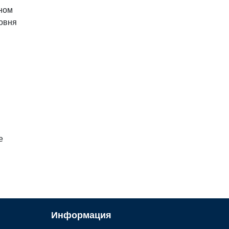
вном
ровня
е
Информация