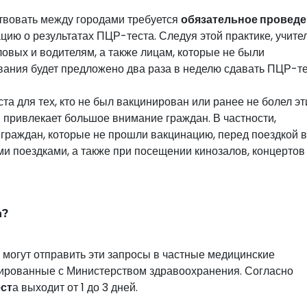
ствовать между городами требуется
обязательное провед
ию о результатах ПЦР-теста. Следуя этой практике, учите
овых и водителям, а также лицам, которые не были
вания будет предложено два раза в неделю сдавать ПЦР-те
а для тех, кто не был вакцинирован или ранее не болел э
z
привлекает большое внимание граждан. В частности,
граждан, которые не прошли вакцинацию, перед поездкой в ​
 поездками, а также при посещении кинозалов, концертов
а?
а, могут отправить эти запросы в частные медицинские
ированные с Министерством здравоохранения. Согласно
ест
а выходит от 1 до 3 дней.