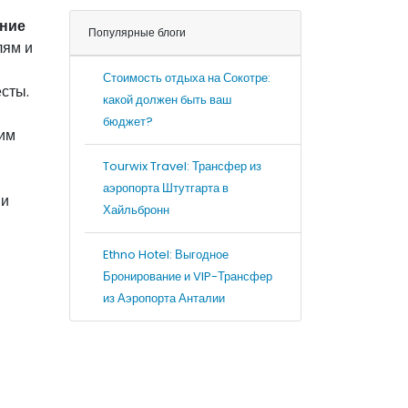
ение
Популярные блоги
лям и
Стоимость отдыха на Сокотре:
сты.
какой должен быть ваш
бюджет?
тим
Tourwix Travel: Трансфер из
​
аэропорта Штутгарта в
 и
Хайльбронн
Ethno Hotel: Выгодное
Бронирование и VIP-Трансфер
из Аэропорта Анталии