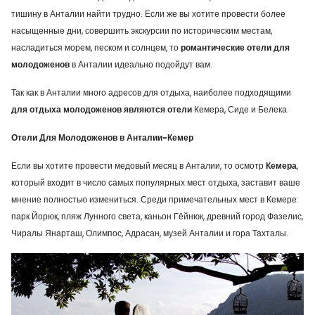
тишину в Анталии найти трудно. Если же вы хотите провести более
насыщенные дни, совершить экскурсии по историческим местам,
насладиться морем, песком и солнцем, то
романтические отели для
молодоженов
в Анталии идеально подойдут вам.
Так как в Анталии много адресов для отдыха, наиболее подходящими
для отдыха молодоженов являются отели
Кемера, Сиде и Белека.
Отели
Д
ля Молодоженов в Анталии-Кемер
Если вы хотите провести медовый месяц в Анталии, то осмотр
Кемера
,
который входит в число самых популярных мест отдыха, заставит ваше
мнение полностью измениться. Среди примечательных мест в Кемере:
парк Йорюк, пляж Лунного света, каньон Гёйнюк, древний город Фазелис,
Чиралы Янарташ, Олимпос, Адрасан, музей Анталии и гора Тахталы.