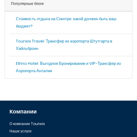
Популярные блоги
Стоимость отдыха на Сокотре: какой должен быть ваш
бюджет?
Tourwix Travel: Трансфер из аэропорта Штутгарта в
Хайльбронн
Ethno Hotel: Выгодное Бронирование и VIP-Трансфер из
Аэропорта Анталии
Компании
О компании Tourwix
Наши услуги