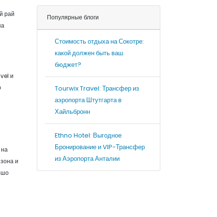
й рай
Популярные блоги
на
Стоимость отдыха на Сокотре:
какой должен быть ваш
бюджет?
vel и
ю
Tourwix Travel: Трансфер из
аэропорта Штутгарта в
Хайльбронн
Ethno Hotel: Выгодное
Бронирование и VIP-Трансфер
 на
из Аэропорта Анталии
езона и
ошо