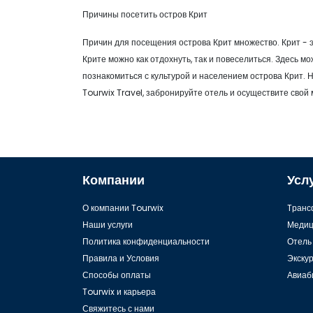
Причины посетить остров Крит
Причин для посещения острова Крит множество. Крит - эт
Крите можно как отдохнуть, так и повеселиться. Здесь 
познакомиться с культурой и населением острова Крит. 
Tourwix Travel, забронируйте отель и осуществите свой
Компании
Усл
О компании Tourwix
Tранс
Наши услуги
Медиц
Политика конфиденциальности
Отель
Правила и Условия
Экску
Способы оплаты
Авиаб
Tourwix и карьера
Свяжитесь с нами