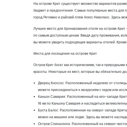
На острове Крит существует множество вариантов разме
бюджет и предпочтения. Самые популярные места для пр
город Ретимно и райский пляж Агиос Николаос. Здесь мож
Лучшее место для бронирования отеля на острове Крит 
по самым доступным ценам. Введя дату проживания, кол
вы можете увидеть подходящие варианты отелей. Кроме т
Места для посещения на острове Крит
Остров Крит богат как историческими, так и природными 
красоты. Некоторые из мест, которые вы обязательно до
Дворец Кноссос: Расположенный недалеко от столицы
можете присоединиться к экскурсиям с гидом или иссл
Каньон Самария: Расположенный на юго-западе Крит
16 км по Каньону Самария и насладиться великолепн
Бухта Балос: Расположенная на северо-западе Крита,
можно на машине или лодке. Здесь вы можете наслад
Остров Спиналонга: Расположенный на северо-восток