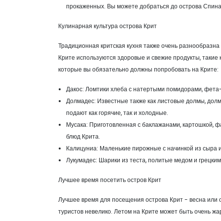
прокаженных. Вы можете добраться до острова Спинал
Кулинарная культура острова Крит
Традиционная критская кухня также очень разнообразна 
Крите используются здоровые и свежие продукты, такие к
которые вы обязательно должны попробовать на Крите:
Дакос: Ломтики хлеба с натертыми помидорами, фета-
Долмадес: Известные также как листовые долмы, долм
подают как горячие, так и холодные.
Мусака: Приготовленная с баклажанами, картошкой, 
блюд Крита.
Калицуниа: Маленькие пирожные с начинкой из сыра и
Лукумадес: Шарики из теста, политые медом и грецким
Лучшее время посетить остров Крит
Лучшее время для посещения острова Крит - весна или о
туристов невелико. Летом на Крите может быть очень жа