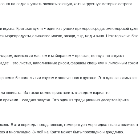
онга на лодке и узнать захватывающую, хотя и грустную историю острова.
и вкусна. Критская кухня - один из лучших примеров средиземноморской кухн
ак морепродукты, оливковое масло, овощи, сыр, мед и вино. Некоторые из блю
сыром, оливковым маслом и майораном - простая, но вкусная закуска.
адес - это листья, наполненные рисом, фаршем, специями и лимонным соком
фаршем и бешамельным соусом и запеченная в духовке. Это одно из самых из
ли шпината. Их также можно приготовить в сладком варианте.
и орехами - сладкая закуска. Это один из традиционных десертов Крита.
сень. В эти периоды погода мягкая, температура моря идеальная, а количест
рко и многолюдно. Зимой на Крите может быть прохладно и дождливо.