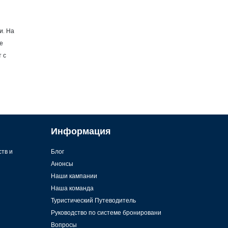
и. На
е
 с
Информация
ств и
Блог
Анонсы
Наши кампании
Наша команда
Туристический Путеводитель
Руководство по системе бронировани
Вопросы