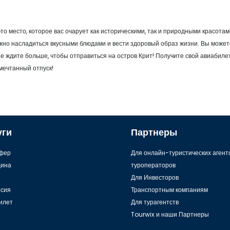
о место, которое вас очарует как историческими, так и природными красотам
можно насладиться вкусными блюдами и вести здоровый образ жизни. Вы может
Не ждите больше, чтобы отправиться на остров Крит! Получите свой авиабилет
 мечтанный отпуск!
уги
Партнеры
фер
Для онлайн-туристических агент
ина
туроператоров
Для Инвесторов
рсия
Транспортным компаниям
илет
Для турагентств
Tourwix и наши Партнеры