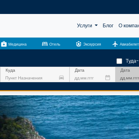
Услуги
Блог
О компа
medical_services
bed
attractions
flight
Медицина
Отель
Экскурсия
Авиабилет
Туда
Дата
Куда
Дата
drive_eta
date_range