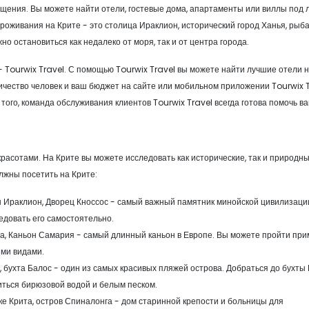
щения. Вы можете найти отели, гостевые дома, апартаменты или виллы под
оживания на Крите - это столица Ираклион, исторический город Ханья, рыб
но остановиться как недалеко от моря, так и от центра города.
- Tourwix Travel. С помощью Tourwix Travel вы можете найти лучшие отели 
ичество человек и ваш бюджет на сайте или мобильном приложении Tourwix T
ого, команда обслуживания клиентов Tourwix Travel всегда готова помочь ва
красотами. На Крите вы можете исследовать как исторические, так и природн
лжны посетить на Крите:
 Ираклион, Дворец Кноссос - самый важный памятник минойской цивилизаци
едовать его самостоятельно.
а, Каньон Самария - самый длинный каньон в Европе. Вы можете пройти пр
ыми видами.
 бухта Балос - один из самых красивых пляжей острова. Добраться до бухты
иться бирюзовой водой и белым песком.
е Крита, остров Спиналонга - дом старинной крепости и больницы для