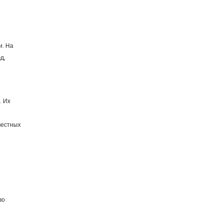
и. На
д,
. Их
вестных
во