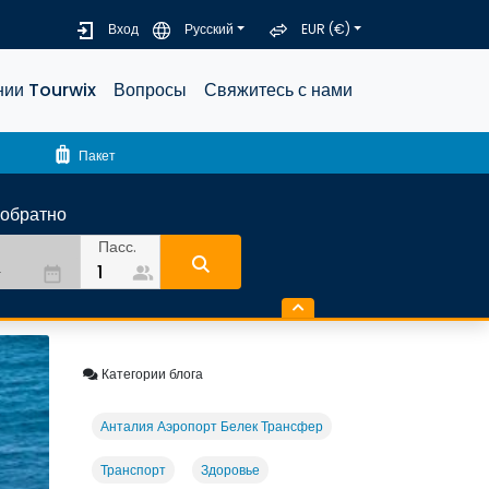
Вход
Русский
EUR (€)
нии Tourwix
Вопросы
Свяжитесь с нами
luggage
Пакет
-обратно
Пасс.
people_alt
date_range
Категории блога
Анталия Аэропорт Белек Трансфер
Транспорт
Здоровье