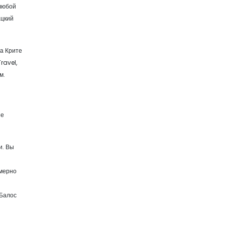
 любой
ацкий
на Крите
ravel,
м.
ые
и. Вы
имерно
 Балос