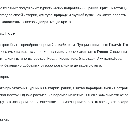
о из самых популярных туристических направлений Греции. Крит - настоящи
одаря своей истории, культуре, природе и вкусной кухне. Так как же попасть 
и экономичные способы добраться до Крита.
ix Travel
тров Крит - приобрести прямой авиабилет из Турции с помощью Tourwix Tra
 из самых надежных и доступных туристических агентств в Турции. С помощь
на Крит из многих городов Турции. Кроме того, благодаря VIP-трансферу,
 и безопасно добраться от аэропорта Крита до вашего отеля.
 паром
то прилететь из Турции на материк Греции, а затем переправиться на остров
виабилетах. Однако расписание паромов может меняться в зависимости от с
ку. Так как паромное путешествие занимает примерно 8-10 часов, важно хор
отелей