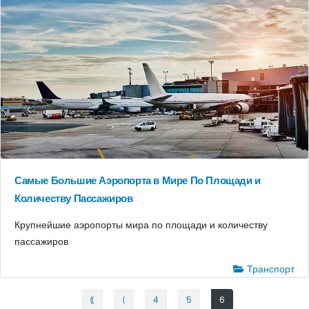
Самые Большие Аэропорта в Мире По Площади и
Количеству Пассажиров
Крупнейшие аэропорты мира по площади и количеству
пассажиров
Транспорт
⟪
⟨
4
5
6