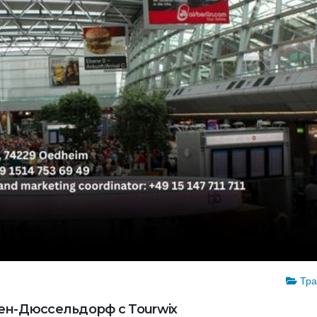
Тра
ен-Дюссельдорф с Tourwix