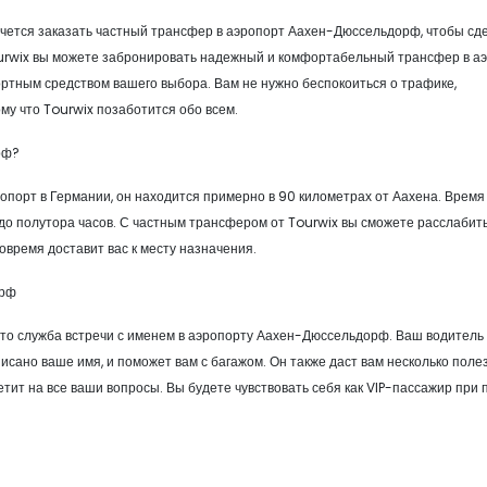
хочется заказать частный трансфер в аэропорт Аахен-Дюссельдорф, чтобы сд
urwix вы можете забронировать надежный и комфортабельный трансфер в а
тным средством вашего выбора. Вам не нужно беспокоиться о трафике,
му что Tourwix позаботится обо всем.
рф?
порт в Германии, он находится примерно в 90 километрах от Аахена. Время 
 до полутора часов. С частным трансфером от Tourwix вы сможете расслабит
овремя доставит вас к месту назначения.
орф
это служба встречи с именем в аэропорту Аахен-Дюссельдорф. Ваш водитель
писано ваше имя, и поможет вам с багажом. Он также даст вам несколько поле
етит на все ваши вопросы. Вы будете чувствовать себя как VIP-пассажир при 