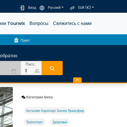
Вход
Русский
EUR (€)
нии Tourwix
Вопросы
Свяжитесь с нами
luggage
Пакет
-обратно
Пасс.
people_alt
date_range
Категории блога
Анталия Аэропорт Белек Трансфер
Транспорт
Здоровье