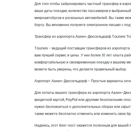
Для того чтобы забронировать частный трансфер в аэро
ваши даты поездки, количество пассажиров и выбранный
микроавтобусов и роскошных автомобилей. Вы также може
борту. Вы мгновенно получите электронное письмо с по
Трансфер из аэропорта Аахен-Дюссельдорф Tourwix Tr
Tourwix - ведущий поставщик трансферов из аэропорта 
вам лучший сервис и цены. У них более 10 лет опыта ра
комфортабельную и своевременную поездку к вашему мес
можете быть уверены, что делаете правильный выбор.
Аэропорт Аахен-Дюссельдорф - Простые варианты опла
Для оплаты вашего трансфера из аэропорта Аахен-Дюссе
кредитной картой, PayPal или другими безопасными спо
нужно беспокоиться о дополнительных сборах или скрытых
также можете бесплатно отменить или изменить свою бр
Надеюсь, этот блог-пост окажется полезным для вашей по