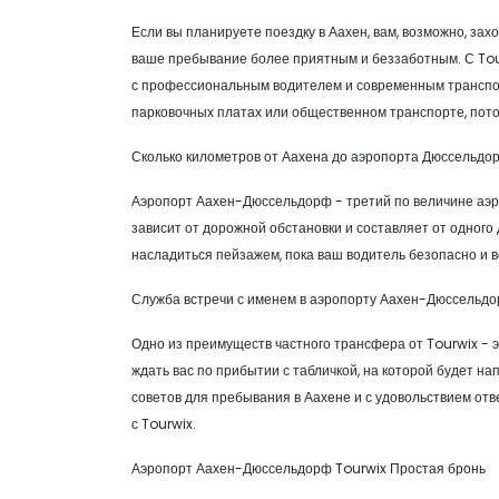
Если вы планируете поездку в Аахен, вам, возможно, за
ваше пребывание более приятным и беззаботным. С To
с профессиональным водителем и современным транспор
парковочных платах или общественном транспорте, пото
Сколько километров от Аахена до аэропорта Дюссельдо
Аэропорт Аахен-Дюссельдорф - третий по величине аэро
зависит от дорожной обстановки и составляет от одного
насладиться пейзажем, пока ваш водитель безопасно и в
Служба встречи с именем в аэропорту Аахен-Дюссельд
Одно из преимуществ частного трансфера от Tourwix - 
ждать вас по прибытии с табличкой, на которой будет на
советов для пребывания в Аахене и с удовольствием отв
с Tourwix.
Аэропорт Аахен-Дюссельдорф Tourwix Простая бронь