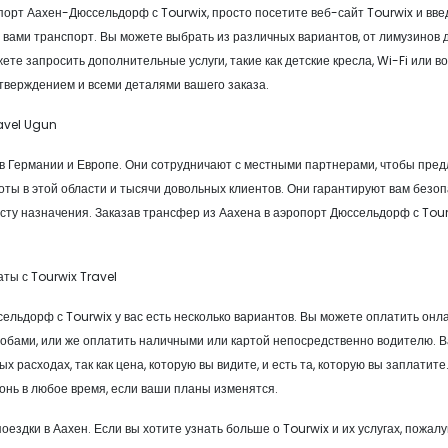
порт Аахен-Дюссельдорф с Tourwix, просто посетите веб-сайт Tourwix и вве
 вами транспорт. Вы можете выбрать из различных вариантов, от лимузинов 
те запросить дополнительные услуги, такие как детские кресла, Wi-Fi или во
дтверждением и всеми деталями вашего заказа.
avel Ugun
в Германии и Европе. Они сотрудничают с местными партнерами, чтобы пре
боты в этой области и тысячи довольных клиентов. Они гарантируют вам безоп
ту назначения. Заказав трансфер из Аахена в аэропорт Дюссельдорф с Tour
ты с Tourwix Travel
льдорф с Tourwix у вас есть несколько вариантов. Вы можете оплатить онл
собами, или же оплатить наличными или картой непосредственно водителю. В
 расходах, так как цена, которую вы видите, и есть та, которую вы заплатите
онь в любое время, если ваши планы изменятся.
ездки в Аахен. Если вы хотите узнать больше о Tourwix и их услугах, пожалу