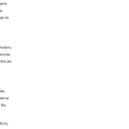
дите
до
ду на
дложить
асную,
wix, вы
айн
ам не
. Вы
йста,