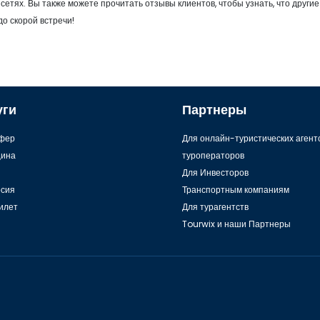
сетях. Вы также можете прочитать отзывы клиентов, чтобы узнать, что другие
до скорой встречи!
уги
Партнеры
фер
Для онлайн-туристических агент
ина
туроператоров
Для Инвесторов
рсия
Транспортным компаниям
илет
Для турагентств
Tourwix и наши Партнеры