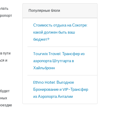
елать
Популярные блоги
эропорт
Стоимость отдыха на Сокотре:
какой должен быть ваш
бюджет?
в пути
Tourwix Travel: Трансфер из
ься и
аэропорта Штутгарта в
Хайльбронн
Ethno Hotel: Выгодное
Бронирование и VIP-Трансфер
 будет
из Аэропорта Анталии
зных
поездке