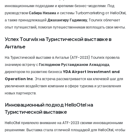
инновационными подходами и крепкими бизнес-моделями. Под
руководством
Сабира Низама
и системы Turbomarketing от HelloOtel,
а также принадлежащей
Джахангиру Гадимову
, Tourwix облегчает
опыт путешествий, помогая путешественникам воплощать свои мечты.
Успех Tourwix на Туристической выставке в
Анталье
На Туристической выставке в Анталье (ATF-2023) Tourwix провела
значимую встречу с
Господином Рустамджаном Ахмадзода
,
директором по развитию бизнеса
YDA Airport Investment and
Operation Inc
. Эта встреча рассматривается как ключевой шаг для
увеличения воздействия компании в сфере туризма и установления
новых партнерств.
Инновационный подход HelloOtel на
Туристической выставке
HelloOtel привлекло внимание на ATF-2023 своими инновационными
решениями. Выставка стала отличной площадкой для HelloOtel, чтобы