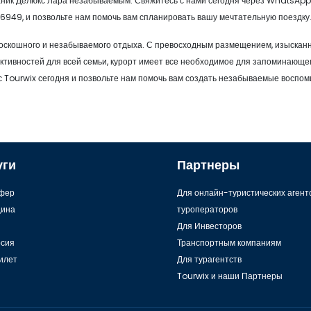
таник Делюкс Лара незабываемым. Свяжитесь с нами сегодня через WhatsApp
6949, и позвольте нам помочь вам спланировать вашу мечтательную поездку
 роскошного и незабываемого отдыха. С превосходным размещением, изыска
ктивностей для всей семьи, курорт имеет все необходимое для запоминающе
 Tourwix сегодня и позвольте нам помочь вам создать незабываемые воспом
уги
Партнеры
фер
Для онлайн-туристических агент
ина
туроператоров
Для Инвесторов
рсия
Транспортным компаниям
илет
Для турагентств
Tourwix и наши Партнеры