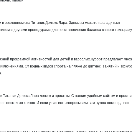
довольствиями.
 в роскошном спа Титаник Делюкс Лара. Здесь вы можете насладиться
лицом и другими процедурами для восстановления баланса вашего тела, разу
азной программой активностей для детей и взрослых, курорт предлагает мно
иключениями. От водных видов спорта на пляже до фитнес-занятий и экскурс
я.
в Титаник Делюкс Лара легким и простым. С нашим удобным сайтом и прост
 в несколько кликов. И если у вас есть вопросы или вам нужна помощь, наш