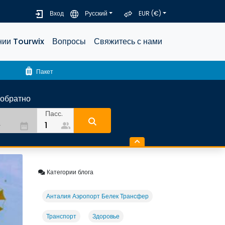
Вход
Русский
EUR (€)
нии Tourwix
Вопросы
Свяжитесь с нами
luggage
Пакет
-обратно
Пасс.
people_alt
date_range
Категории блога
Анталия Аэропорт Белек Трансфер
Транспорт
Здоровье