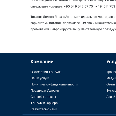
Воспользуйтесь возможностью сделать ваш отпуск в Ти
следующим номерам: +90 549 547 07 70 | +49 1514 753 
Титаник Делюкс Лара в Анталье - идеальное место для
вариантами питания, первоклассным спа и множеством а
пребывания. Забронируйте вашу мечтательную поездку с
Компании
Усл
О компании Tourwix
Tранс
Наши услуги
Медиц
Политика конфиденциальности
Отель
Правила и Условия
Экску
Способы оплаты
Авиаб
Tourwix и карьера
Свяжитесь с нами