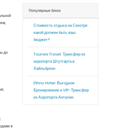
Популярные блоги
альной
ием,
Стоимость отдыха на Сокотре:
какой должен быть ваш
бюджет?
ры до
Tourwix Travel: Трансфер из
аэропорта Штутгарта в
Хайльбронн
Ethno Hotel: Выгодное
ью,
Бронирование и VIP-Трансфер
из Аэропорта Анталии
х
юдами в