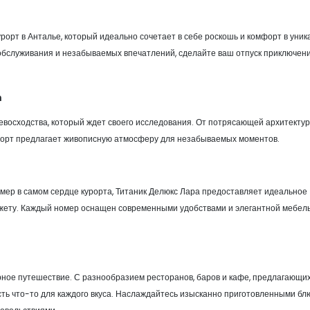
рорт в Анталье, который идеально сочетает в себе роскошь и комфорт в уник
о обслуживания и незабываемых впечатлений, сделайте ваш отпуск приключен
а
превосходства, который ждет своего исследования. От потрясающей архитекту
рорт предлагает живописную атмосферу для незабываемых моментов.
омер в самом сердце курорта, Титаник Делюкс Лара предоставляет идеальное
джету. Каждый номер оснащен современными удобствами и элегантной мебел
рное путешествие. С разнообразием ресторанов, баров и кафе, предлагающи
ть что-то для каждого вкуса. Наслаждайтесь изысканно приготовленными бл