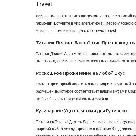
Travel
Добро пожаловать в Титаник Делюкс Лара, престижный ку
гармонии. Вступите в мир элегантности, первоклассног
которое запомнится надолго с Tourwix Travel.
Титаник Делюкс Лара: Оазис Превосходств
Титаник Делюкс Лара - это не просто отель; это оазис 
пышных садов и белоснежных песчаных пляжей, этот ку
Роскошное Проживание на любой Вкус
Будь то просторный люкс с видом на море или уютный н
размещение, которое соответствует вашим вкусам и бю
чтобы обеспечить максимальный комфорт.
Кулинарные Удовольствия для Гурманов
Питание в Титаник Делюкс Лара - это настоящее кулина
широкий выбор международных и местных блюд, здесь ес