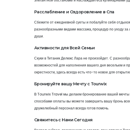
элегантной обстановке и наслаждайтесь кулинарными у
Расслабление и Оздоровление в Спа
Сбежите от ежедневной суеты и побалуйте себя отдыхом
разнообразными видами массажа, процедур по уходу за 
души.
Активности для Всей Семьи
Скуки в Титаник Делюкс Лара не произойдет. С разнообр
возможностей для наполнения вашего дня весельем и пр
окрестности, здесь всегда есть что-то новое для открыти
Бронируйте вашу Мечту с Tourwix
В Tourwix Travel мы делаем бронирование вашей мечты 
способами оплаты вы можете завершить вашу бронь всего
дружелюбный персонал всегда готов помочь.
Свяжитесь с Нами Сегодня