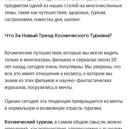
предметом одной из наших статей на многочисленные
темы, такие как путешествия, здоровье, туризм,
гастрономия, повестка дня, шопинг.
Что
За
Н
овый
Т
ренд
К
осмического
Т
уризма?
Космические путешествия, которые мы могли видеть
только в кинотеатрах, фильмах и сериалах около 20
лет назад, сегодня очень популярны. Мы уверены, что
все, кто имеет отношение к космосу, о котором мы
знаем из этих фильмов и научно-фантастических
журналов, погрузились в мечты.
Однако сегодня эта тенденция превращается из мечты
в нормальную и возможную отрасль туризма.
Космический туризм
, в самом общем смысле, можно
определить как путешествие, совершаемое с выходом