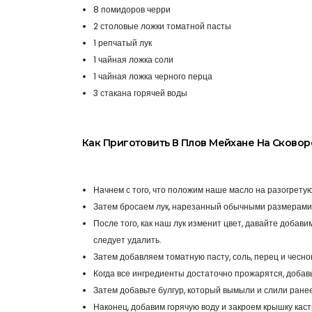
8 помидоров черри
2 столовые ложки томатной пасты
1 репчатый лук
1 чайная ложка соли
1 чайная ложка черного перца
3 стакана горячей воды
Как Приготовить В Плов Мейхане На Сково
Начнем с того, что положим наше масло на разогретую
Затем бросаем лук, нарезанный обычными размерами, 
После того, как наш лук изменит цвет, давайте добави
следует удалить.
Затем добавляем
томатную пасту, соль, перец и чесн
К
огда все ингредиенты достаточно прожарятся, добав
Затем добавьте булгур, который вымыли и слили ране
Наконец, добавим горячую воду и закроем крышку каст