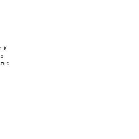
. К
го
ть с