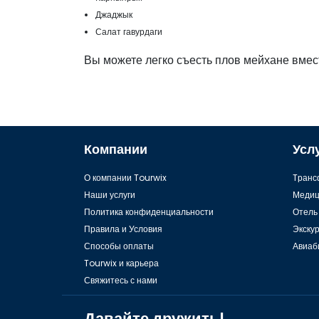
Джаджык
Салат гавурдаги
Вы можете легко съесть плов мейхане вме
Компании
Усл
О компании Tourwix
Tранс
Наши услуги
Медиц
Политика конфиденциальности
Отель
Правила и Условия
Экску
Способы оплаты
Авиаб
Tourwix и карьера
Свяжитесь с нами
Давайте дружить!