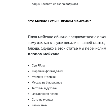
дадим настояться около получаса.
Что
Можно
Есть С
Пловом Мейхане
?
Плов мейхане обычно предпочитают с алко
тому же, как мы уже писали в нашей статье
блюда. Однако в этой статье мы перечислим
пловом мейхане
.
Суп Яйла
Жареные фрикадельки
Куриная отбивная
Мусака из баклажанов
Тефтели в духовке
Обжаренная печень
Соте из курицы
Карныярык