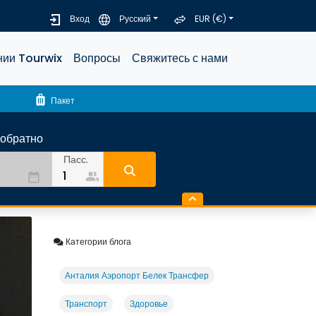
Вход
Русский
EUR (€)
нии Tourwix
Вопросы
Свяжитесь с нами
luggage
Пакет
-обратно
Пасс.
people_alt
date_range
Категории блога
Анталия Аэропорт Белек Трансфер
Транспорт
Здоровье