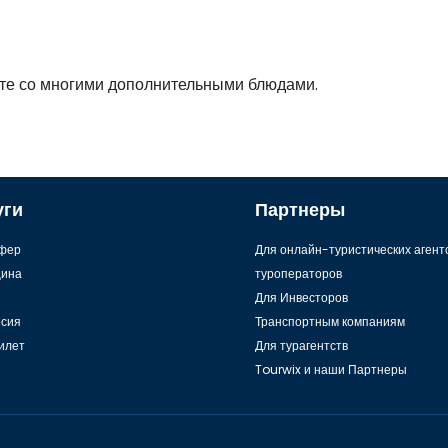
сте со многими дополнительными блюдами.
уги
Партнеры
фер
Для онлайн-туристических агент
ина
туроператоров
Для Инвесторов
рсия
Транспортным компаниям
илет
Для турагентств
Tourwix и наши Партнеры