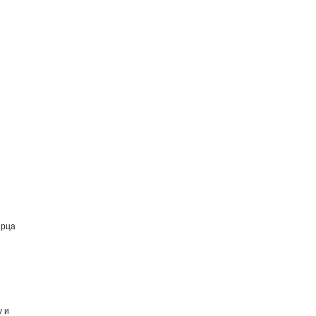
ерца
у и