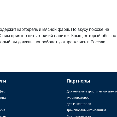
. Содержит картофель и мясной фарш. По вкусу похоже на
С ним приятно пить горячий напиток. Кныш, который обычно
который вы должны попробовать, отправляясь в Россию.
уги
Партнеры
фер
Для онлайн-туристических агент
ина
туроператоров
Для Инвесторов
рсия
Транспортным компаниям
илет
Для турагентств