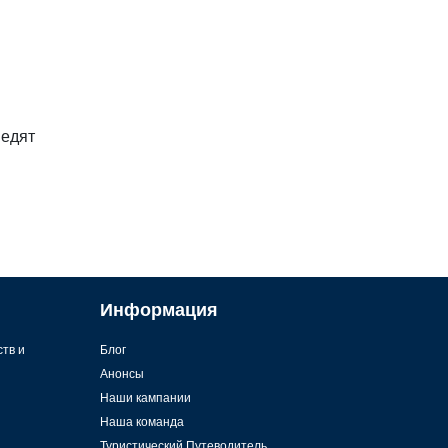
 едят
Информация
ств и
Блог
Анонсы
Наши кампании
Наша команда
Туристический Путеводитель