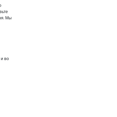
о
вьте
ня. Мы
 и во