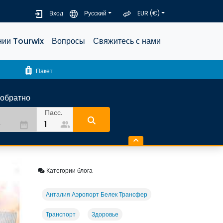
Вход
Русский
EUR (€)
нии Tourwix
Вопросы
Свяжитесь с нами
luggage
Пакет
-обратно
Пасс.
people_alt
date_range
Категории блога
Анталия Аэропорт Белек Трансфер
Транспорт
Здоровье