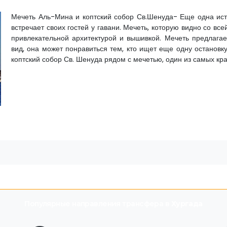
Мечеть Аль-Мина и коптский собор Св.Шенуда- Еще одна ист
встречает своих гостей у гавани. Мечеть, которую видно со вс
привлекательной архитектурой и вышивкой. Мечеть предлагае
вид, она может понравиться тем, кто ищет еще одну остановк
коптский собор Св. Шенуда рядом с мечетью, один из самых кр
Популярные направления трансфера в
Хургада