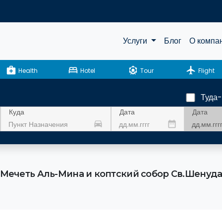
Услуги
Блог
О компа
medical_services
bed
attractions
flight
Health
Hotel
Tour
Flight
Туда
Дата
Куда
Дата
drive_eta
date_range
Мечеть Аль-Мина и коптский собор Св.Шенуд