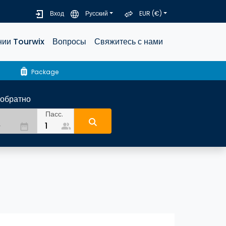
Вход
Русский
EUR (€)
нии Tourwix
Вопросы
Свяжитесь с нами
luggage
Package
-обратно
Пасс.
people_alt
date_range
а