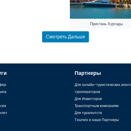
Пристань Хургады
Смотреть Дальше
уги
Партнеры
фер
Для онлайн-туристических агент
ина
туроператоров
Для Инвесторов
рсия
Транспортным компаниям
илет
Для турагентств
Tourwix и наши Партнеры