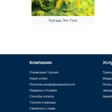
Хургада, Эль-Гуна
Компании
Усл
О компании Tourwix
Tранс
Наши услуги
Медиц
Политика конфиденциальности
Отель
Правила и Условия
Экску
Способы оплаты
Авиаб
Tourwix и карьера
Свяжитесь с нами