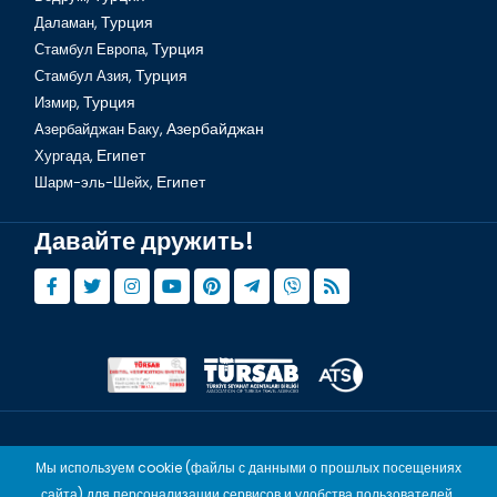
Мечеть Аль-Мина и коптский собор Св.Шенуда
Даламан,
Турция
Стамбул Европа,
Турция
Стамбул Азия,
Турция
Измир,
Турция
Азербайджан Баку,
Азербайджан
Хургада,
Египет
Шарм-эль-Шейх,
Египет
Давайте дружить!
Хургада, Долина царей
© Copyright 2015 - 2026,
Tourwix.de
Мы используем cookie (файлы с данными о прошлых посещениях
Artmodern UG (Haftungsbeschränkt) Действует в соответствии
сайта) для персонализации сервисов и удобства пользователей.