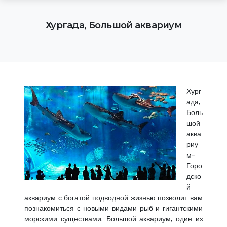
Хургада, Большой аквариум
Хург
ада,
Боль
шой
аква
риу
м-
Горо
дско
й
аквариум с богатой подводной жизнью позволит вам
познакомиться с новыми видами рыб и гигантскими
морскими существами. Большой аквариум, один из