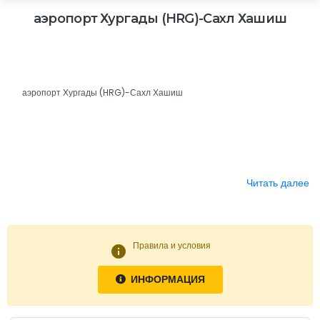
аэропорт Хургады (HRG)-Сахл Хашиш
аэропорт Хургады (HRG)-Сахл Хашиш
Читать далее
Правила и условия
info
ИНФОРМАЦИЯ