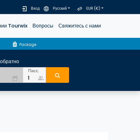
Вход
Русский
EUR (€)
нии Tourwix
Вопросы
Свяжитесь с нами
luggage
Package
-обратно
Пасс.
people_alt
date_range