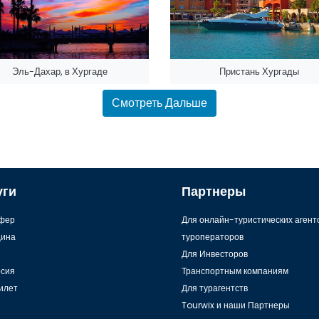
Эль-Дахар, в Хургаде
Пристань Хургады
Смотреть Дальше
уги
Партнеры
фер
Для онлайн-туристических агент
ина
туроператоров
Для Инвесторов
рсия
Транспортным компаниям
илет
Для турагентств
Tourwix и наши Партнеры