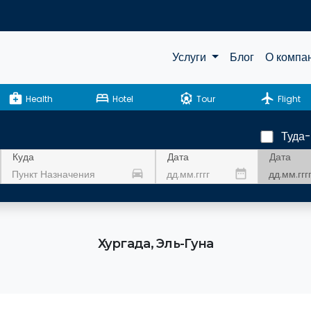
Услуги
Блог
О компа
medical_services
bed
attractions
flight
Health
Hotel
Tour
Flight
Туда
Дата
Куда
Дата
drive_eta
date_range
Хургада, Эль-Гуна