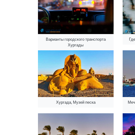
Варианты городского транспорта
Где
Хургады
Хургада, Музей песка
Меч