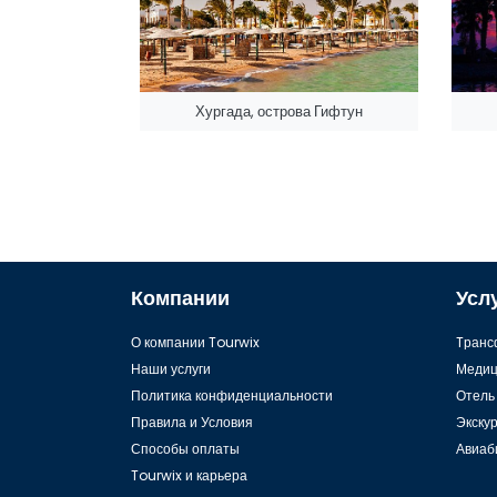
Хургада, острова Гифтун
Компании
Усл
О компании Tourwix
Tранс
Наши услуги
Медиц
Политика конфиденциальности
Отель
Правила и Условия
Экску
Способы оплаты
Авиаб
Tourwix и карьера