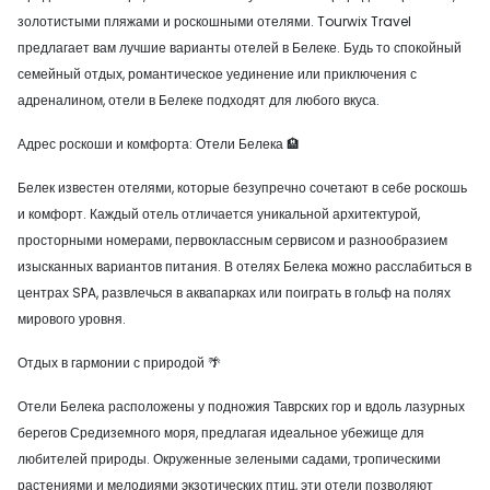
золотистыми пляжами и роскошными отелями. Tourwix Travel
предлагает вам лучшие варианты отелей в Белеке. Будь то спокойный
семейный отдых, романтическое уединение или приключения с
адреналином, отели в Белеке подходят для любого вкуса.
Адрес роскоши и комфорта: Отели Белека 🏨
Белек известен отелями, которые безупречно сочетают в себе роскошь
и комфорт. Каждый отель отличается уникальной архитектурой,
просторными номерами, первоклассным сервисом и разнообразием
изысканных вариантов питания. В отелях Белека можно расслабиться в
центрах SPA, развлечься в аквапарках или поиграть в гольф на полях
мирового уровня.
Отдых в гармонии с природой 🌴
Отели Белека расположены у подножия Таврских гор и вдоль лазурных
берегов Средиземного моря, предлагая идеальное убежище для
любителей природы. Окруженные зелеными садами, тропическими
растениями и мелодиями экзотических птиц, эти отели позволяют