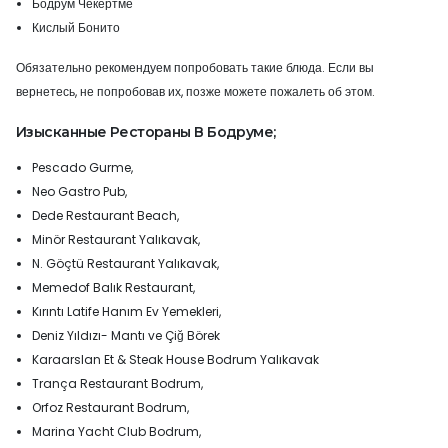
Бодрум Чёкертме
Кислый Бонито
Обязательно рекомендуем попробовать такие блюда. Если вы
вернетесь, не попробовав их, позже можете пожалеть об этом.
Изысканные Рестораны В Бодруме;
Pescado Gurme,
Neo Gastro Pub,
Dede Restaurant Beach,
Minör Restaurant Yalıkavak,
N. Göçtü Restaurant Yalıkavak,
Memedof Balık Restaurant,
Kırıntı Latife Hanım Ev Yemekleri,
Deniz Yıldızı- Mantı ve Çiğ Börek
Karaarslan Et & Steak House Bodrum Yalıkavak
Trança Restaurant Bodrum,
Orfoz Restaurant Bodrum,
Marina Yacht Club Bodrum,