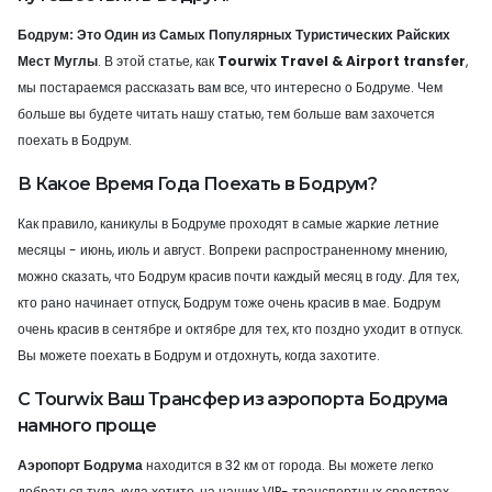
Бодрум: Это Один из Самых Популярных Туристических Райских
Мест Муглы
. В этой статье, как
Tourwix Travel & Airport transfer
,
мы постараемся рассказать вам все, что интересно о Бодруме. Чем
больше вы будете читать нашу статью, тем больше вам захочется
поехать в Бодрум.
В Какое Время Года Поехать в Бодрум?
Как правило, каникулы в Бодруме проходят в самые жаркие летние
месяцы - июнь, июль и август. Вопреки распространенному мнению,
можно сказать, что Бодрум красив почти каждый месяц в году. Для тех,
кто рано начинает отпуск, Бодрум тоже очень красив в мае. Бодрум
очень красив в сентябре и октябре для тех, кто поздно уходит в отпуск.
Вы можете поехать в Бодрум и отдохнуть, когда захотите.
С Tourwix Ваш Трансфер из аэропорта Бодрума
намного проще
Аэропорт Бодрума
находится в 32 км от города. Вы можете легко
добраться туда, куда хотите, на наших VIP- транспортных средствах