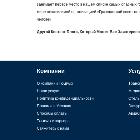
занимает первое место в нашем списке самых опасных г
мире независимой организацией «Гражданский совет по о
человек
Другой Контент Блога, Который Может Вас Заинтересо
Компании
Усл
О компании Tourwix
Tранс
Наши услуги
Медиц
Политика конфиденциальности
Отель
Правила и Условия
Экску
Способы оплаты
Авиаб
Tourwix и карьера
Свяжитесь с нами