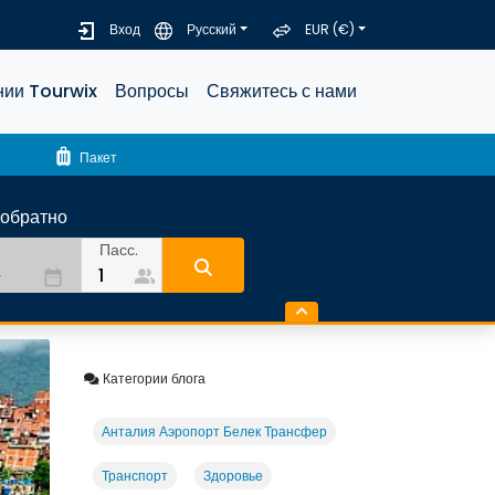
Вход
Русский
EUR (€)
нии Tourwix
Вопросы
Свяжитесь с нами
luggage
Пакет
-обратно
Пасс.
people_alt
date_range
Категории блога
Анталия Аэропорт Белек Трансфер
Транспорт
Здоровье