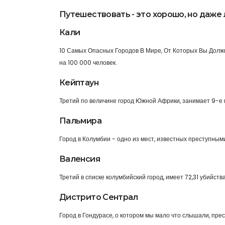
Путешествовать - это хорошо, но даже 
Кали
10 Самых Опасных Городов В Мире, От Которых Вы Должн
на 100 000 человек.
Кейптаун
Третий по величине город Южной Африки, занимает 9-е м
Пальмира
Город в Колумбии - одно из мест, известных преступным
Валенсия
Третий в списке колумбийский город, имеет 72,31 убийств
Дистрито Сентрал
Город в Гондурасе, о котором мы мало что слышали, пре