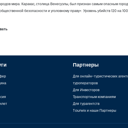
ородов мира. Каракас, столица Венесуэлы, был признан самым опасным город
бщественной безопасности и уголовному праву». Уровень убийств 120 на 100
вать
уги
Партнеры
фер
Для онлайн-туристических агент
ина
туроператоров
Для Инвесторов
рсия
Транспортным компаниям
илет
Для турагентств
Tourwix и наши Партнеры