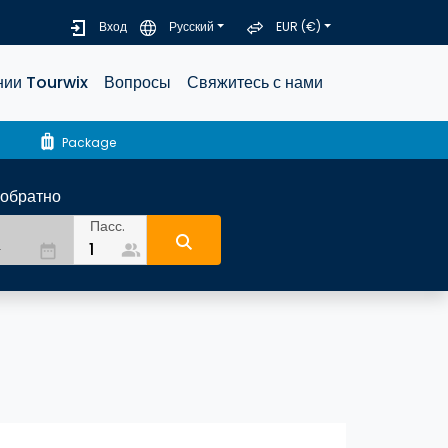
Вход
Русский
EUR (€)
нии Tourwix
Вопросы
Свяжитесь с нами
luggage
Package
-обратно
Пасс.
people_alt
date_range