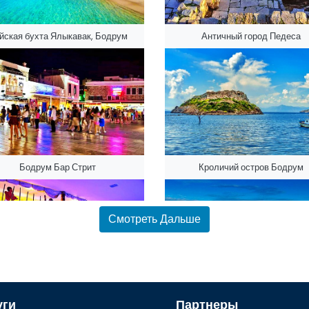
йская бухта Ялыкавак, Бодрум
Античный город Педеса
Бодрум Бар Стрит
Кроличий остров Бодрум
Смотреть Дальше
й подводной археологии Бодрума
Замок Бодрум Музей подвод
уги
Партнеры