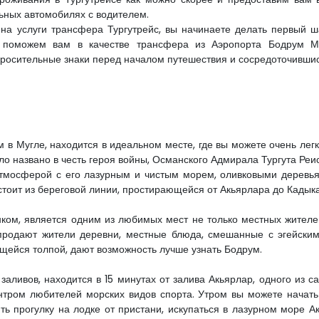
ьных автомобилях с водителем.
на услуги трансфера Тургутрейс, вы начинаете делать первый ша
 поможем вам в качестве трансфера из Аэропорта Бодрум Ми
просительные знаки перед началом путешествия и сосредоточившис
 в Мугле, находится в идеальном месте, где вы можете очень легк
о названо в честь героя войны, Османского Адмирала Тургута Реис
атмосферой с его лазурным и чистым морем, оливковыми деревь
стоит из береговой линии, простирающейся от Акьярлара до Кадык
нком, является одним из любимых мест не только местных жителе
 продают жители деревни, местные блюда, смешанные с эгейским
щейся толпой, дают возможность лучше узнать Бодрум.
 заливов, находится в 15 минутах от залива Акьярлар, одного из с
ентром любителей морских видов спорта. Утром вы можете начат
ть прогулку на лодке от пристани, искупаться в лазурном море А