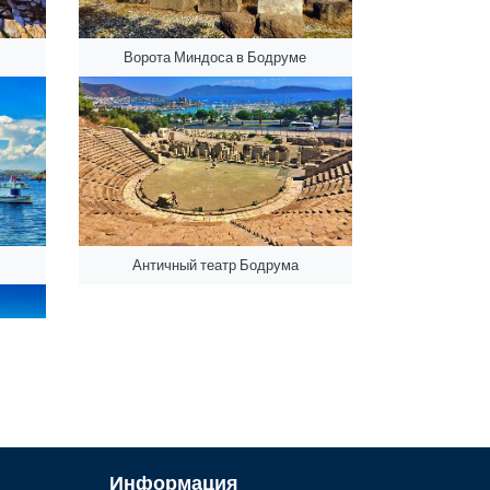
Ворота Миндоса в Бодруме
Античный театр Бодрума
ной
Информация