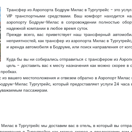
Трансфер из Аэропорта Бодрум Милас в Тургутрейс - это услу
VIP транспортными средствами. Ваш комфорт находится н
аэропорту Бодрум-Милас в сопровождении полностью обор
надежной компании в любое время суток.
Прежде всего, вас приветствует наш трансферный автомоби
неприятностей, как трансфер из аэропорта Милас в Тургутрейс,
и аренда автомобиля в Бодруме, или поиск направления от кого
Куда бы вы ни собирались отправиться с трансфером из Аэроп
цель - доставить вас к месту назначения как можно скорее в
 пробках.
ас из вашего местоположения и отвезем обратно в Аэропорт Милас
одрум-Милас Тургутрейс, который предоставляет услуги 24 часа 
 уважаемым пассажирам.
Милас в Тургутрейс мы доставим вас в отель, в который вы отправ
роживания в Тургутрейсе как можно скорее и предоставим вам 