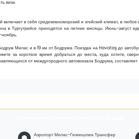
ть виза.
й включает в себя средиземноморский и эгейский климат, в любое 
на в Тургутрейсе приходятся на летние месяцы. Июнь-август ид
-ноябрь.
Бодрум Милас и в 19 км от Бодрума. Поездка на Havataş до автобу
жете за короткое время добраться до места, куда хотите, сверн
равляющихся от междугородного автовокзала Бодрума, составляет 
Популярные направления трансфера в
Бодрум
Аэропорт Милас-Гюмюшлюк Трансфер