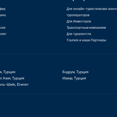
археологии
фер
Для онлайн-туристических агент
ина
туроператоров
Для Инвесторов
рсия
Транспортным компаниям
илет
Для турагентств
Tourwix и наши Партнеры
я,
Турция
Бодрум,
Турция
л Азия,
Турция
Измир,
Турция
эль-Шейх,
Египет