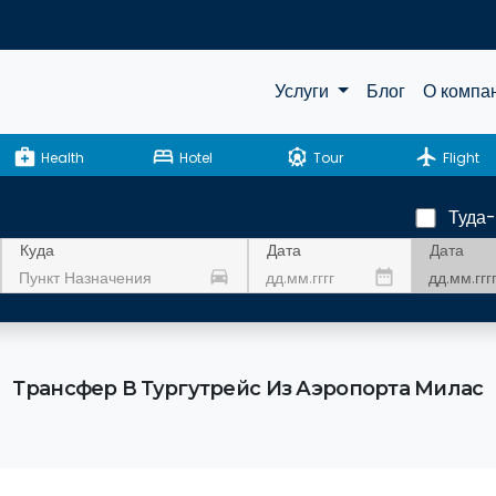
Услуги
Блог
О компа
medical_services
bed
attractions
flight
Health
Hotel
Tour
Flight
Туда
Дата
Куда
Дата
drive_eta
date_range
Трансфер В Тургутрейс Из Аэропорта Милас