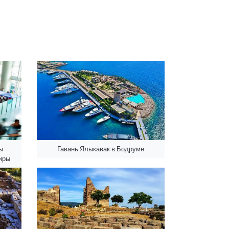
ы-
Гавань Ялыкавак в Бодруме
иры