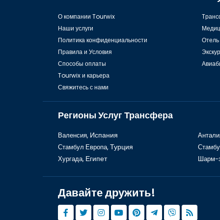
О компании Tourwix
Tранс
Наши услуги
Медиц
Политика конфиденциальности
Отель
Правила и Условия
Экску
Способы оплаты
Авиаб
Tourwix и карьера
Свяжитесь с нами
Регионы Услуг Трансфера
Валенсия,
Испания
Антали
Стамбул Европа,
Турция
Стамбу
Хургада,
Египет
Шарм-
Давайте дружить!