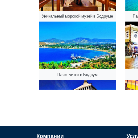
Уникальный морской музей в Бодруме
Ра
Пляж Битез в Бодрум
Мавзолей Галикарнаса
Музе
Компании
Усл