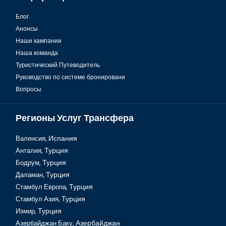
Блог
Анонсы
Гавань Ялыкавак в Бодруме
Наши кампании
Наша команда
Туристический Путеводитель
Руководство по системе бронировани
Вопросы
Регионы Услуг Трансфера
Валенсия,
Испания
Анталия,
Турция
Бодрум,
Турция
Даламан,
Турция
Уникальный морской музей в Бодруме
Стамбул Европа,
Турция
Стамбул Азия,
Турция
Измир,
Турция
Азербайджан Баку,
Азербайджан