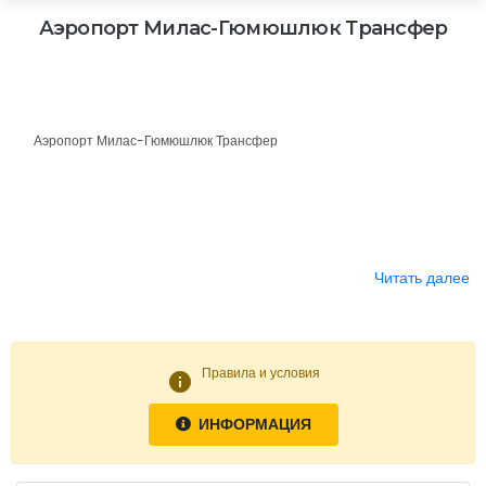
Аэропорт Милас-Гюмюшлюк Трансфер
Аэропорт Милас-Гюмюшлюк Трансфер
Читать далее
Правила и условия
info
ИНФОРМАЦИЯ