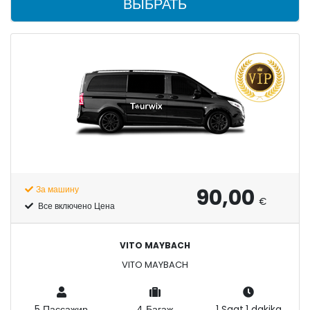
ВЫБРАТЬ
90,00
За машину
€
Все включено Цена
VITO MAYBACH
VITO MAYBACH
5 Пассажир
4 Багаж
1 Saat,1 dakika