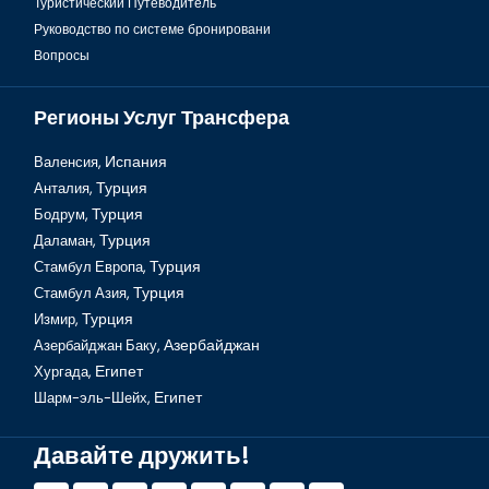
Туристический Путеводитель
Руководство по системе бронировани
Вопросы
Регионы Услуг Трансфера
Валенсия,
Испания
Анталия,
Турция
Бодрум,
Турция
Даламан,
Турция
Уникальный морской музей в Бодруме
Стамбул Европа,
Турция
Стамбул Азия,
Турция
Измир,
Турция
Азербайджан Баку,
Азербайджан
Хургада,
Египет
Шарм-эль-Шейх,
Египет
Давайте дружить!