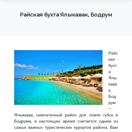
Райская бухта Ялыкавак, Бодрум
Райс
кая
бухт
а
Ялы
кава
к,
Бод
рум
-
Ялыкавак, симпатичный район для ловли губок в
Бодруме, в настоящее время считается одним из
самых важных туристических курортов района. Вам