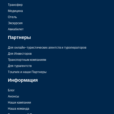
Tрансфер
Медицина
Отель
Экскурсия
Аэропорт Бодрума, пассажиры-инвалиды и особенные
Авиабилет
пассажиры
Партнеры
Для онлайн-туристических агентств и туроператоров
Для Инвесторов
Транспортным компаниям
Для турагентств
Tourwix и наши Партнеры
Информация
Блог
Анонсы
Гавань Ялыкавак в Бодруме
Наши кампании
Наша команда