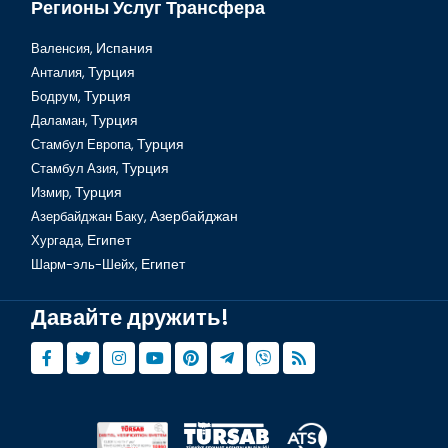
Регионы Услуг Трансфера
Валенсия,
Испания
Анталия,
Турция
Бодрум,
Турция
Райская бухта Ялыкавак, Бодрум
Даламан,
Турция
Стамбул Европа,
Турция
Стамбул Азия,
Турция
Измир,
Турция
Азербайджан Баку,
Азербайджан
Хургада,
Египет
Шарм-эль-Шейх,
Египет
Давайте дружить!
Античный город Педеса