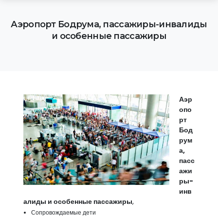
Аэропорт Бодрума, пассажиры-инвалиды
и особенные пассажиры
Аэр
опо
рт
Бод
рум
а,
пасс
ажи
ры-
инв
алиды и особенные пассажиры
,
Сопровождаемые дети