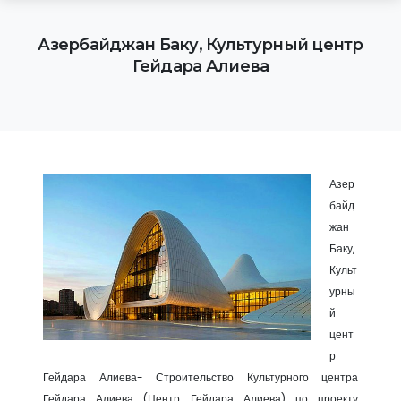
Азербайджан Баку, Культурный центр
Гейдара Алиева
Азер
байд
жан
Баку,
Культ
урны
й
цент
р
Гейдара Алиева- Строительство Культурного центра
Гейдара Алиева (Центр Гейдара Алиева) по проекту