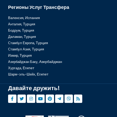
Регионы Услуг Трансфера
Валенсия,
Испания
Анталия,
Турция
Бодрум,
Турция
Шах Плов Азербайджана
Даламан,
Турция
Стамбул Европа,
Турция
Стамбул Азия,
Турция
Измир,
Турция
Азербайджан Баку,
Азербайджан
Хургада,
Египет
Шарм-эль-Шейх,
Египет
Давайте дружить!
7 лучших ресторанов в Баку, Азербайджан