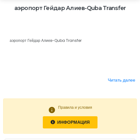
аэропорт Гейдар Алиев-Quba Transfer
аэропорт Гейдар Алиев-Quba Transfer
Читать далее
Правила и условия
info
ИНФОРМАЦИЯ