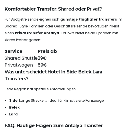
Komfortabler Transfer
: Shared oder Privat?
Für Budgetreisende eignen sich
günstige Flughafentransfers
im
Shared-Style. Familien oder Geschäftsreisende bevorzugen meist
einen
Privattransfer Antalya
. Tourwix bietet beide Optionen mit
klaren Preisangaben:
Service
Preis ab
Shared Shuttle
29€
Privatwagen
89€
Was unterscheidet
Hotel in Side Belek Lara
Transfers?
Jede Region hat spezielle Anforderungen:
Side
: Lange Strecke → ideal für klimatisierte Fahrzeuge
Belek
Lara
FAQ: Häufige Fragen zum Antalya Transfer