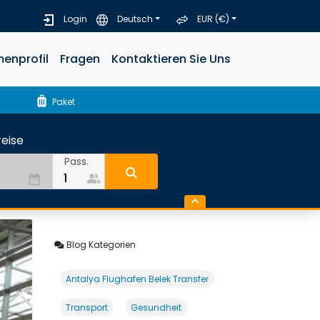
Login
Deutsch
EUR (€)
menprofil
Fragen
Kontaktieren Sie Uns
luggage
Paket
eise
Pass.
people_alt
date_range
Blog Kategorien
Antalya Flughafen Belek Transfer
Transport
Gesundheit