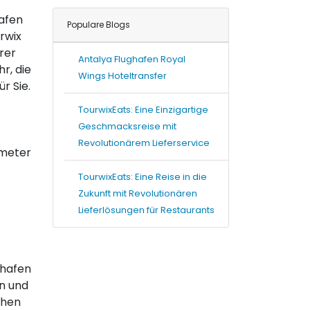
hafen
Populare Blogs
rwix
rer
Antalya Flughafen Royal
r, die
Wings Hoteltransfer
r Sie.
TourwixEats: Eine Einzigartige
Geschmacksreise mit
Revolutionärem Lieferservice
ometer
TourwixEats: Eine Reise in die
Zukunft mit Revolutionären
Lieferlösungen für Restaurants
ghafen
en und
chen