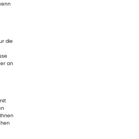
 wenn
ur die
sse
ser an
mit
en
 Ihnen
chen