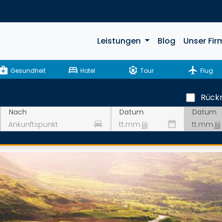
Leistungen
Blog
Unser Fir
ical_services
bed
attractions
flight
Gesundheit
Hotel
Tour
Flug
Rückr
Datum
Nach
Datum
drive_eta
date_range