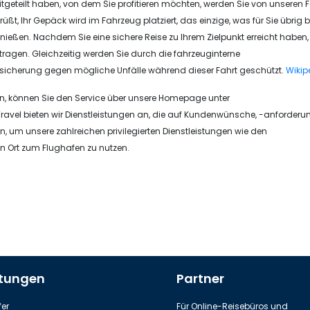
tgeteilt haben, von dem Sie profitieren möchten, werden Sie von unseren 
hr Gepäck wird im Fahrzeug platziert, das einzige, was für Sie übrig ble
ßen. Nachdem Sie eine sichere Reise zu Ihrem Zielpunkt erreicht haben, h
tragen. Gleichzeitig werden Sie durch die fahrzeuginterne
icherung gegen mögliche Unfälle während dieser Fahrt geschützt.
Wikip
n, können Sie den Service über unsere Homepage unter
ravel bieten wir Dienstleistungen an, die auf Kundenwünsche, -anforder
n, um unsere zahlreichen privilegierten Dienstleistungen wie den
 Ort zum Flughafen zu nutzen.
stungen
Partner
er
Für Online-Reisebüros und