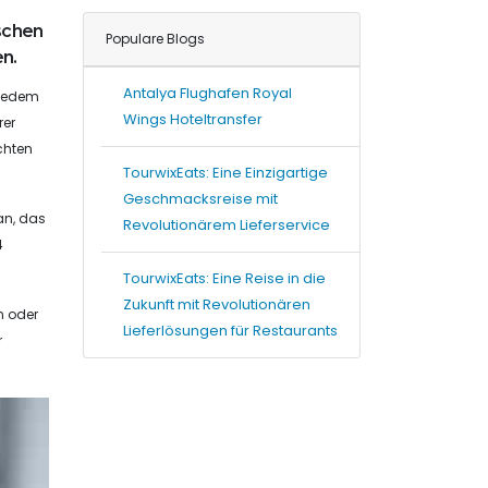
schen
Populare Blogs
n.
Antalya Flughafen Royal
u jedem
Wings Hoteltransfer
rer
chten
TourwixEats: Eine Einzigartige
Geschmacksreise mit
ran, das
Revolutionärem Lieferservice
4
TourwixEats: Eine Reise in die
Zukunft mit Revolutionären
n oder
Lieferlösungen für Restaurants
r