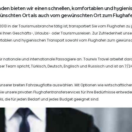
den bieten wir einen schnellen, komfortablen und hygieni
nschten Ort als auch vom gewünschten Ort zum Flughafe
 2013 in der Tourismusbranche tätig ist, transportiert Sie vom Flughafen z
i Ihren Geschäfts-, Urlaubs- oder Tourismusreisen. Zur Zufriedenheit unse
fortablen und hygienischen Transport sowohl vom Flughafen zum gewüns
für nationale und internationale Passagiere an. Tourwix Travel arbeitet da
ser Team spricht, Türkisch, Deutsch, Englisch und Russisch und ist an 7/2
unserer breiten Fahrzeugflotte auswählen. Mit Optionen wie wirtschaftliche
ie unsere privaten Flughafentransferservices für Ihre Bedürfnisse entwede
ls, die für jeden Bedarf und jedes Budget geeignet sind.