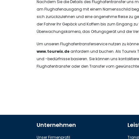
Nachdem Sie die Details des
Flughafentransfer
uns mi
am Flughafenausgang mit einem Namensschild begrüßt, I
sich zurückzulehnen und eine angenehme Reise zu genie
der Fahrer Ihr Gepäck und Koffern bis zum Eingang zu 
Überwachungskamera, das Ortungsgerät und die Vers
Um unseren Flughafentransferservice nutzen zu könne
www.tourwix.de
anfordern und buchen. Als Tourwix T
und -bedürfnisse basieren. Sie können uns kontaktiere
Flughafentransfer oder den Transfer vom gewünschten
Unternehmen
Lei
Unser Firmenprofil
Transf