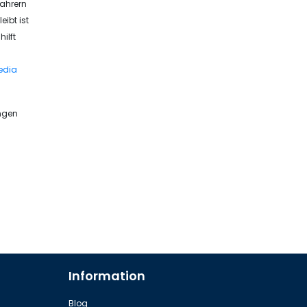
Fahrern
ibt ist
ilft
edia
ungen
Information
Blog