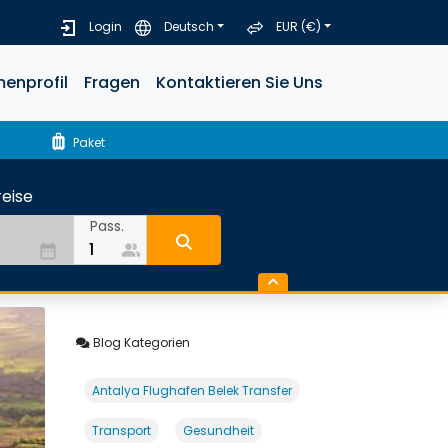
Login
Deutsch
EUR (€)
menprofil
Fragen
Kontaktieren Sie Uns
luggage
Paket
eise
Pass.
people_alt
date_range
Blog Kategorien
Antalya Flughafen Belek Transfer
Transport
Gesundheit