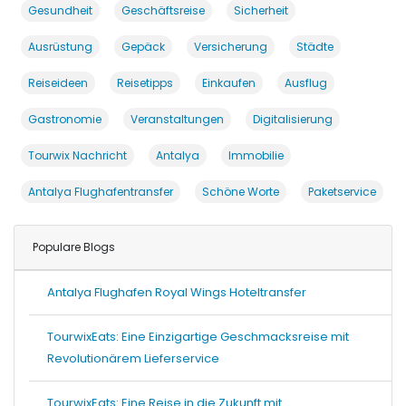
Gesundheit
Geschäftsreise
Sicherheit
Ausrüstung
Gepäck
Versicherung
Städte
Reiseideen
Reisetipps
Einkaufen
Ausflug
Gastronomie
Veranstaltungen
Digitalisierung
Tourwix Nachricht
Antalya
Immobilie
Antalya Flughafentransfer
Schöne Worte
Paketservice
Populare Blogs
Antalya Flughafen Royal Wings Hoteltransfer
TourwixEats: Eine Einzigartige Geschmacksreise mit
Revolutionärem Lieferservice
TourwixEats: Eine Reise in die Zukunft mit