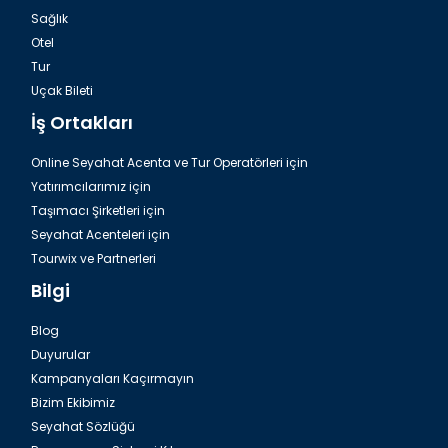
Sağlık
Otel
Tur
Dalaman, Fethiye Romantik Unique Restaurant
Uçak Bileti
İş Ortakları
Online Seyahat Acenta ve Tur Operatörleri için
Yatırımcılarımız için
Taşımacı Şirketleri için
Seyahat Acenteleri için
Tourwix ve Partnerleri
Bilgi
Blog
Duyurular
Dalaman, Fethiye İksirci Tezcan
Kampanyaları Kaçırmayın
Bizim Ekibimiz
Seyahat Sözlüğü