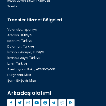
Rezervasyon Sistemi Kılavuzu
Sorular
Transfer Hizmet Bölgeleri
Valensiya,
ispaniya
Antalya,
Türkiye
Bodrum,
Türkiye
Dalaman, Fethiye Balık Hali
Dalaman,
Türkiye
İstanbul Avrupa,
Türkiye
İstanbul Asya,
Türkiye
İzmir,
Türkiye
Azerbaycan Baku,
Azerbaycan
Hurghada,
Mısır
Şarm El-Şeyh,
Mısır
Arkadaş olalım!