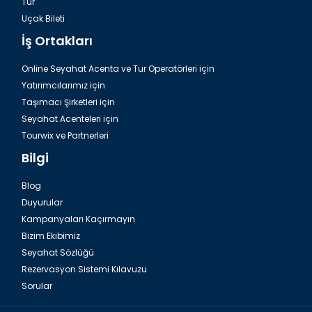
Tur
Dalaman, Fethiye Romantik Unique Restaurant
Uçak Bileti
İş Ortakları
Online Seyahat Acenta ve Tur Operatörleri için
Yatırımcılarımız için
Taşımacı Şirketleri için
Seyahat Acenteleri için
Tourwix ve Partnerleri
Bilgi
Blog
Duyurular
Dalaman, Fethiye İksirci Tezcan
Kampanyaları Kaçırmayın
Bizim Ekibimiz
Seyahat Sözlüğü
Rezervasyon Sistemi Kılavuzu
Sorular