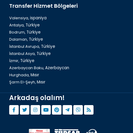
Transfer Hizmet Bölgeleri
Valensiya,
ispaniya
Antalya,
Türkiye
Bodrum,
Türkiye
Dalaman, Fethiye Balık Hali
Dalaman,
Türkiye
İstanbul Avrupa,
Türkiye
İstanbul Asya,
Türkiye
İzmir,
Türkiye
Azerbaycan Baku,
Azerbaycan
Hurghada,
Mısır
Şarm El-Şeyh,
Mısır
Arkadaş olalım!
Dalaman, Fethiye Baba Dondurma