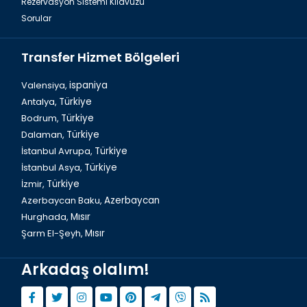
Rezervasyon Sistemi Kılavuzu
Sorular
Transfer Hizmet Bölgeleri
Valensiya,
ispaniya
Antalya,
Türkiye
Bodrum,
Türkiye
Dalaman, Fethiye Balık Hali
Dalaman,
Türkiye
İstanbul Avrupa,
Türkiye
İstanbul Asya,
Türkiye
İzmir,
Türkiye
Azerbaycan Baku,
Azerbaycan
Hurghada,
Mısır
Şarm El-Şeyh,
Mısır
Arkadaş olalım!