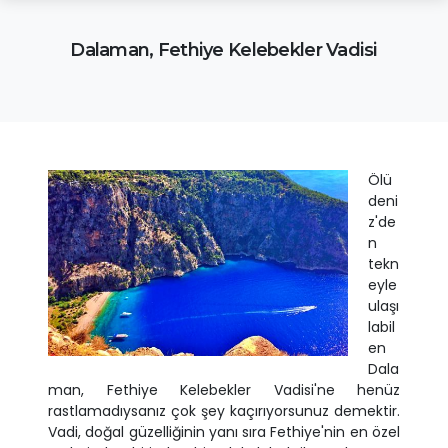
Dalaman, Fethiye Kelebekler Vadisi
Ölü
deni
z'de
n
tekn
eyle
ulaşı
labil
en
Dala
man, Fethiye Kelebekler Vadisi'ne henüz
rastlamadıysanız çok şey kaçırıyorsunuz demektir.
Vadi, doğal güzelliğinin yanı sıra Fethiye'nin en özel