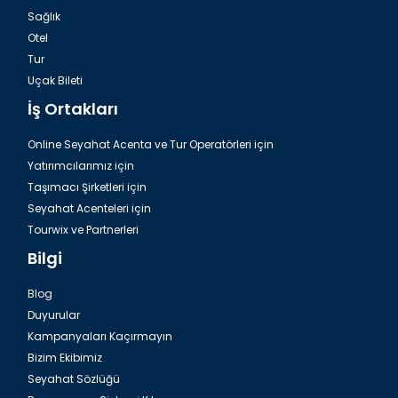
Sağlık
Otel
Tur
Dalaman, Fethiye Romantik Unique Restaurant
Uçak Bileti
İş Ortakları
Online Seyahat Acenta ve Tur Operatörleri için
Yatırımcılarımız için
Taşımacı Şirketleri için
Seyahat Acenteleri için
Tourwix ve Partnerleri
Bilgi
Blog
Duyurular
Dalaman, Fethiye İksirci Tezcan
Kampanyaları Kaçırmayın
Bizim Ekibimiz
Seyahat Sözlüğü