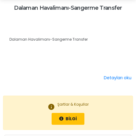
Dalaman Havalimanı-Sarıgerme Transfer
Dalaman Havalimanı-Sarıgerme Transfer
Detayları oku
Şartlar & Koşullar
info
BİLGİ