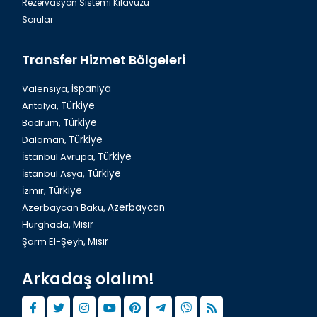
Rezervasyon Sistemi Kılavuzu
Sorular
Transfer Hizmet Bölgeleri
Valensiya,
ispaniya
Antalya,
Türkiye
Bodrum,
Türkiye
Dalaman,
Türkiye
İstanbul Avrupa,
Türkiye
İstanbul Asya,
Türkiye
İzmir,
Türkiye
Azerbaycan Baku,
Azerbaycan
Hurghada,
Mısır
Şarm El-Şeyh,
Mısır
Arkadaş olalım!