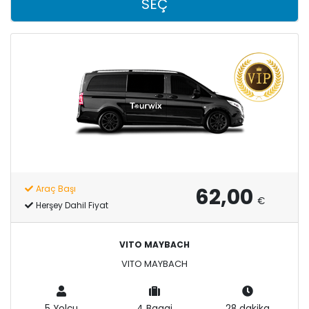
SEÇ
62,00
Araç Başı
€
Herşey Dahil Fiyat
VITO MAYBACH
VITO MAYBACH
5 Yolcu
4 Bagaj
28 dakika