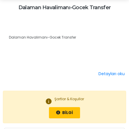
Dalaman Havalimanı-Gocek Transfer
Dalaman Havalimanı-Gocek Transfer
Detayları oku
Şartlar & Koşullar
info
BİLGİ