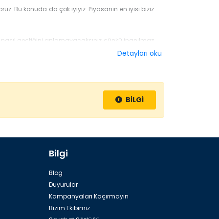
z. Bu konuda da çok iyiyiz. Piyasanın en iyisi biziz
nasıl geçtiğini anlamayacaksınız çünkü inanılmaz
Detayları oku
mir, Ege’nin incisidir. Orayı mutlaka gezip görmenizi
BİLGİ
ceğiniz onlarca lüks otel bulunmaktadır. Biz onları
Bilgi
Blog
Duyurular
Kampanyaları Kaçırmayın
Bizim Ekibimiz