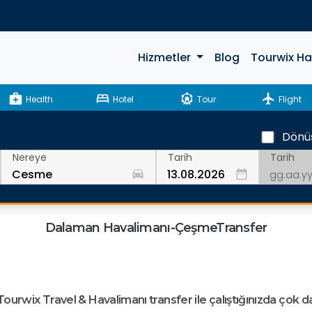
Hizmetler
Blog
Tourwix H
medical_services
bed
attractions
flight
Health
Hotel
Tour
Flight
Dönü
Tarih
Nereye
Tarih
drive_eta
date_range
Dalaman Havalimanı-ÇeşmeTransfer
urwix Travel & Havalimanı transfer ile çalıştığınızda çok d