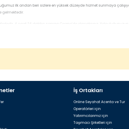
uğumuz ilk andan beri sizlere en yüksek düzeyde hizmet sunmaya çalışıyoru
ne gelmektedir.
ededir. 4 saat 24 dakika sonraa Çeşme’de olacaksınız. Yolculuğunuzun 
e’de olacaksınız.
arımızla bir saat gibi bir sürede sizleri İzmir merkeze de götürebiliriz. İz
in adınıza düşündük. Çeşme, inanılmaz güzel bir yer. Orada konaklayabile
metler
İş Ortakları
er
Online Seyahat Acenta ve Tur
Operatörleri için
Yatırımcılarımız için
Taşımacı Şirketleri için