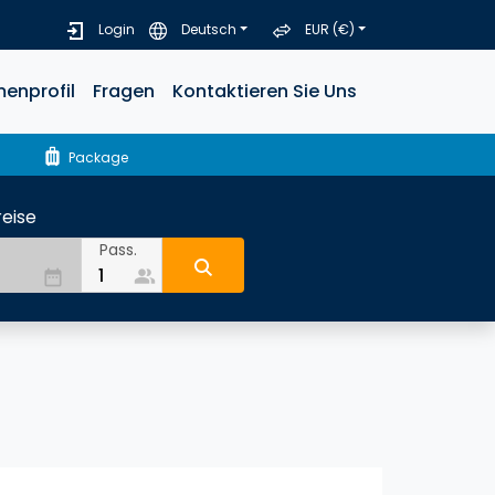
Login
Deutsch
EUR (€)
menprofil
Fragen
Kontaktieren Sie Uns
luggage
Package
eise
Pass.
people_alt
date_range