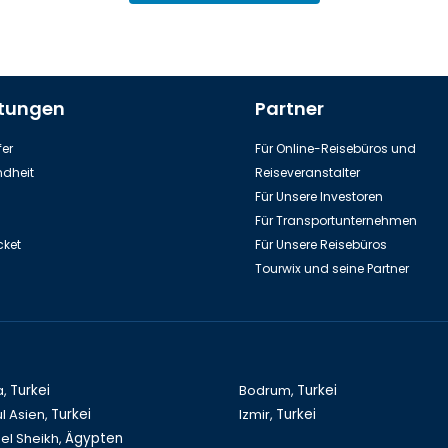
stungen
Partner
er
Für Online-Reisebüros und
dheit
Reiseveranstalter
Für Unsere Investoren
Für Transportunternehmen
cket
Für Unsere Reisebüros
Tourwix und seine Partner
a,
Turkei
Bodrum,
Turkei
l Asien,
Turkei
Izmir,
Turkei
el Sheikh,
Ägypten