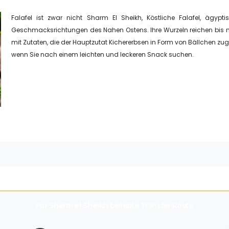
Falafel ist zwar nicht Sharm El Sheikh, Köstliche Falafel, ägypti
Geschmacksrichtungen des Nahen Ostens. Ihre Wurzeln reichen bis nac
mit Zutaten, die der Hauptzutat Kichererbsen in Form von Bällchen zuge
wenn Sie nach einem leichten und leckeren Snack suchen.
Für
Sharm el Sheikh
beliebte Transfer Route