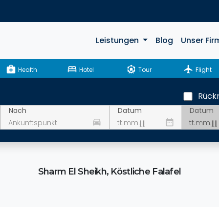
Leistungen
Blog
Unser Fir
medical_services
bed
attractions
flight
Health
Hotel
Tour
Flight
Rückr
Datum
Nach
Datum
drive_eta
date_range
Sharm El Sheikh, Köstliche Falafel