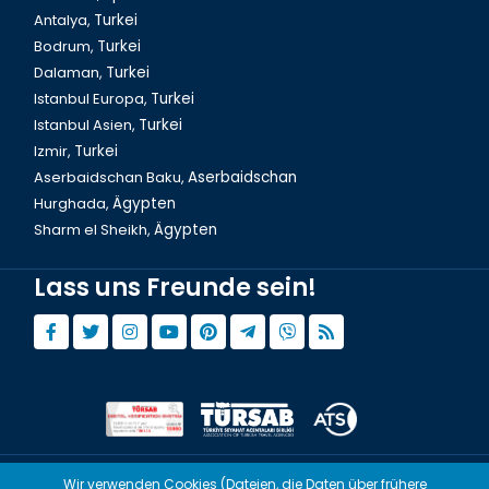
Antalya,
Turkei
Bodrum,
Turkei
Dalaman,
Turkei
Istanbul Europa,
Turkei
Istanbul Asien,
Turkei
Izmir,
Turkei
Aserbaidschan Baku,
Aserbaidschan
Hurghada,
Ägypten
Sharm el Sheikh,
Ägypten
Lass uns Freunde sein!
Wir verwenden Cookies (Dateien, die Daten über frühere