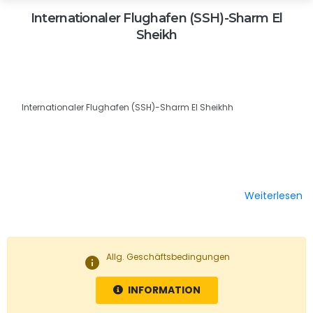
Internationaler Flughafen (SSH)-Sharm El
Sheikh
Internationaler Flughafen (SSH)-Sharm El Sheikhh
Weiterlesen
Allg. Geschäftsbedingungen
info
INFORMATION